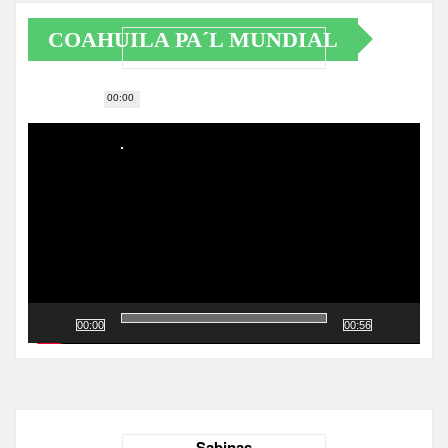
COAHUILA PA´L MUNDIAL
00:00
Reproductor
de
vídeo
00:00
00:56
Sabinas