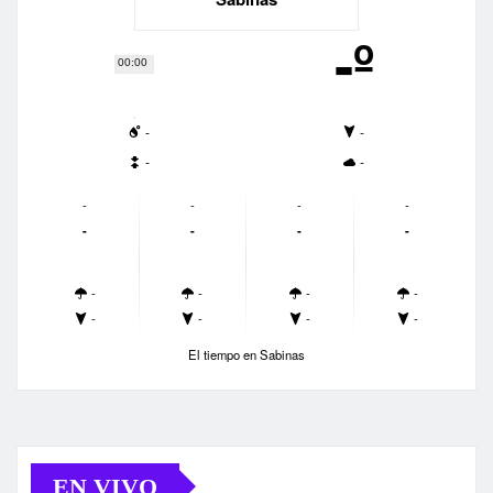
-º
00:00
-
-
-
-
-
-
-
-
-
-
-
-
-
-
-
-
-
-
-
-
El tiempo en Sabinas
EN VIVO