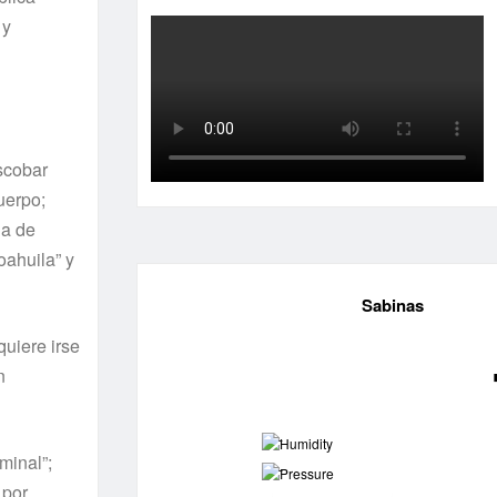
 y
Escobar
uerpo;
na de
oahuila” y
Sabinas
quiere irse
n
-
minal”;
-
 por