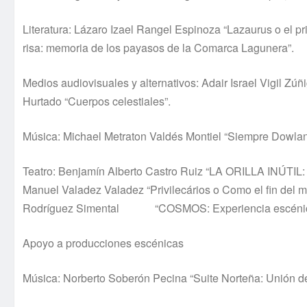
Literatura: Lázaro Izael Rangel Espinoza “Lazaurus o el p
risa: memoria de los payasos de la Comarca Lagunera”.
Medios audiovisuales y alternativos: Adair Israel Vigil Z
Hurtado “Cuerpos celestiales”.
Música: Michael Metraton Valdés Montiel “Siempre Dowland
Teatro: Benjamín Alberto Castro Ruiz “LA ORILLA INÚTIL: Di
Manuel Valadez Valadez “Privilecários o Como el fin del m
Rodríguez Simental “COSMOS: Experiencia escénica p
Apoyo a producciones escénicas
Música: Norberto Soberón Pecina “Suite Norteña: Unión de 