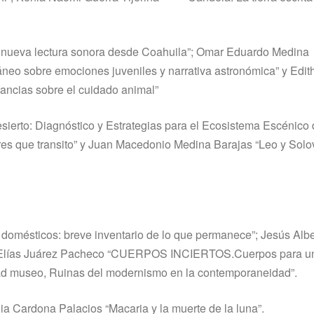
a nueva lectura sonora desde Coahuila”; Omar Eduardo Medina
o sobre emociones juveniles y narrativa astronómica” y Edit
fancias sobre el cuidado animal”
erto: Diagnóstico y Estrategias para el Ecosistema Escénico 
es que transito” y Juan Macedonio Medina Barajas “Leo y Solov
 domésticos: breve inventario de lo que permanece”; Jesús Albe
ías Juárez Pacheco “CUERPOS INCIERTOS.Cuerpos para u
udad museo, Ruinas del modernismo en la contemporaneidad”.
a Cardona Palacios “Macaria y la muerte de la luna”.