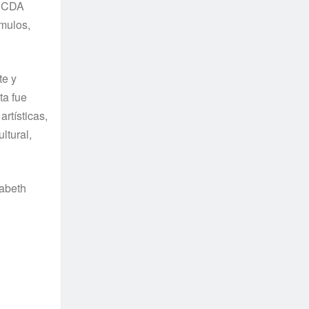
PECDA
mulos,
te y
ta fue
rtísticas,
ltural,
zabeth