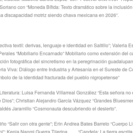
oriano con “Moneda Bífida: Texto dramático sobre la inclusión
una discapacidad motriz siendo chava mexicana en 2026”.
iva textil: derivas, lenguaje e identidad en Saltillo”; Valeria 
Perales “Mobiliario Encarnado” Mobiliario como extensión del c
ión fotográfica del sincretismo en la peregrinación guadalupa
eria Viva: Diálogo entre Industria y Artesanía en el Sureste de C
bolo de la identidad fracturada del pueblo nigropetense”
iteratura: Luisa Fernanda Villarreal González “Esta señora no 
e Dios”; Christian Alejandro García Vázquez “Grandes Bluesme
Valdés Jaramillo “Cosmonauta descubriendo el desierto”.
ño “Salir con otra gente”; Erin Andrea Bates Barreto “Cuerpo Li
hi”; Kenia Naomi Guerra Tijerina “Candela: La tierra escrita