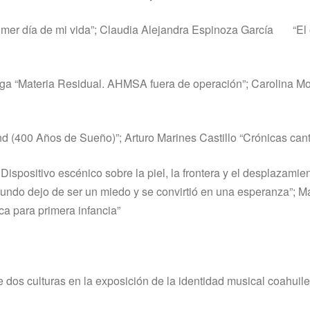
rimer día de mi vida”; Claudia Alejandra Espinoza García “El o
úñiga “Materia Residual. AHMSA fuera de operación”; Carolina M
 (400 Años de Sueño)”; Arturo Marines Castillo “Crónicas can
spositivo escénico sobre la piel, la frontera y el desplazamie
undo dejo de ser un miedo y se convirtió en una esperanza”; M
ara primera infancia”
dos culturas en la exposición de la identidad musical coahuil