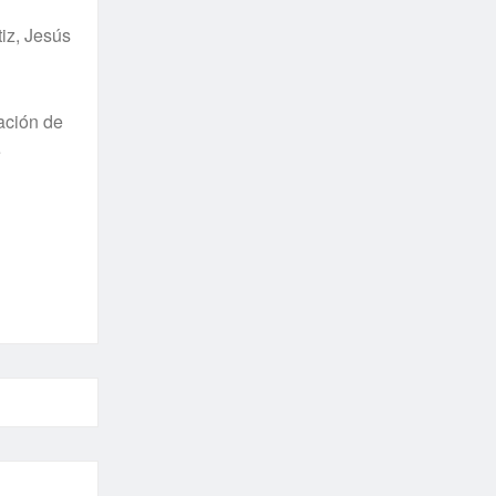
iz, Jesús
pación de
e