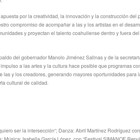
o.
puesta por la creatividad, la innovación y la construcción del 
stro compromiso de acompañar a las y los artistas en el desarr
unidades y proyectan el talento coahuilense dentro y fuera del
spaldo del gobernador Manolo Jiménez Salinas y de la secretari
impulso a las artes y la cultura hace posible que programas co
de las y los creadores, generando mayores oportunidades para l
ta cultural de calidad.
quiero ser la intersección”; Danza: Abril Martínez Rodríguez co
ras; Música: Isabella García López con “Festival SIMANOF Repu