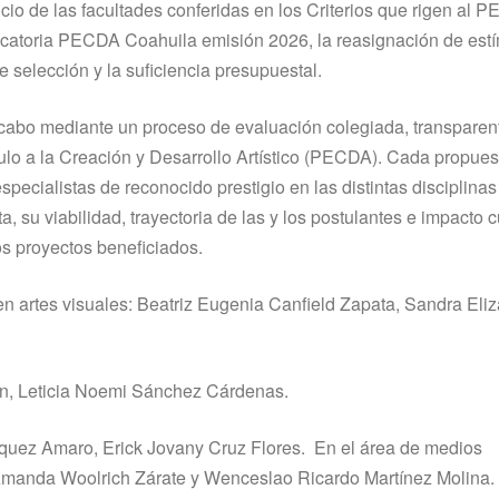
io de las facultades conferidas en los Criterios que rigen al 
ocatoria PECDA Coahuila emisión 2026, la reasignación de estí
 selección y la suficiencia presupuestal.
a cabo mediante un proceso de evaluación colegiada, transparen
lo a la Creación y Desarrollo Artístico (PECDA). Cada propues
ecialistas de reconocido prestigio en las distintas disciplinas a
 su viabilidad, trayectoria de las y los postulantes e impacto cu
os proyectos beneficiados.
n artes visuales: Beatriz Eugenia Canfield Zapata, Sandra Eli
ran, Leticia Noemi Sánchez Cárdenas.
ázquez Amaro, Erick Jovany Cruz Flores. En el área de medios
 Amanda Woolrich Zárate y Wenceslao Ricardo Martínez Molina.