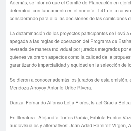
Además, se informó que el Comité de Planeación en ejercic
determinó, con fundamento en el numeral 1.41 de la conv
considerando para ello las decisiones de las comisiones de
La dictaminación de los proyectos participantes se llevó 
apegada a las reglas de operación del Programa de Estímu
revisada de manera individual por jurados integrados por esp
quienes valoraron aspectos como la calidad de la propuesta,
garantizando imparcialidad y equidad en la selección de l
Se dieron a conocer además los jurados de esta emisión, e
Mendoza Arroyoy Antonio Uribe Rivera.
Danza: Fernando Alfonso Leija Flores, Israel Gracia Belt
En literatura: Alejandra Torres García, Fabiola Eunice V
audiovisuales y alternativos: Joan Adad Ramírez Virgen,