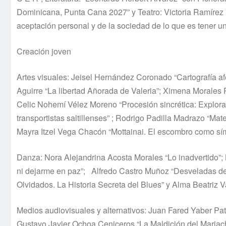
Dominicana, Punta Cana 2027” y Teatro: Victoria Ramírez S
aceptación personal y de la sociedad de lo que es tener 
Creación joven
Artes visuales: Jeisel Hernández Coronado “Cartografía afect
Aguirre “La libertad Añorada de Valeria”; Ximena Morales 
Celic Nohemí Vélez Moreno “Procesión sincrética: Explorac
transportistas saltillenses” ; Rodrigo Padilla Madrazo “Mat
Mayra Itzel Vega Chacón “Mottainai. El escombro como sím
Danza: Nora Alejandrina Acosta Morales “Lo inadvertido”; L
ni dejarme en paz”; Alfredo Castro Muñoz “Desveladas d
Olvidados. La Historia Secreta del Blues” y Alma Beatriz 
Medios audiovisuales y alternativos: Juan Fared Yaber Pati
Gustavo Javier Ochoa Ceniceros “La Maldición del Mariac