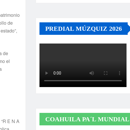
patrimonio
ollo de
PREDIAL MÚZQUIZ 2026
 estado”,
a de
mo el
a
COAHUILA PA´L MUNDIAL
n “R E N A
blica