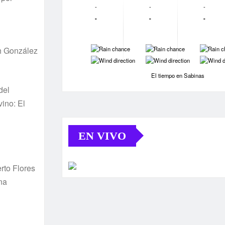
-
-
-
-
-
-
-
-
-
h González
-
-
-
El tiempo en Sabinas
del
ino: El
EN VIVO
rto Flores
na