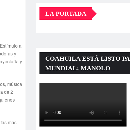
LA PORTADA
 Estímulo a
adoras y
COAHUILA ESTÁ LISTO PA
ayectoria y
MUNDIAL: MANOLO
vos, música
ma de 2
 quienes
ntas más