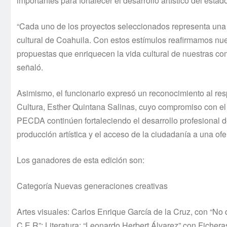
importantes para fortalecer el desarrollo artístico del estad
“Cada uno de los proyectos seleccionados representa una a
cultural de Coahuila. Con estos estímulos reafirmamos nue
propuestas que enriquecen la vida cultural de nuestras com
señaló.
Asimismo, el funcionario expresó un reconocimiento al re
Cultura, Esther Quintana Salinas, cuyo compromiso con el 
PECDA continúen fortaleciendo el desarrollo profesional 
producción artística y el acceso de la ciudadanía a una ofer
Los ganadores de esta edición son:
Categoría Nuevas generaciones creativas
Artes visuales: Carlos Enrique García de la Cruz, con “No 
C E R”; Literatura: “Leonardo Herbert Álvarez” con Fiche