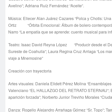
Avelino”; Adriana Ruíz Fernández “Aceite”.
Música: Eliecer Alan Juárez Cazares “Polca y Chotis: Un
Ortiz “Órbita Emocional: Álbum de bolero contemporáne
Narro “La empatía que se aprende: cuento musical para in
Teatro: Isaac David Reyna López “Producir desde el Desi
Sureste de Coahuila”; Laura Regina Cruz Arriaga “Los mar
viaje a Mnemosine”
Creación con trayectoria
Artes visuales: Daniela Elidett Pérez Molina “Ensamblajes
Valenciano “EL HALLAZGO DEL RETRATO STERNAU”; El
aparición forzada”; Norberto Junior Treviño Morales “Ci
Danza: Rogelio Alejandro Arrañaga Gómez “Sr. Topo”; Tani