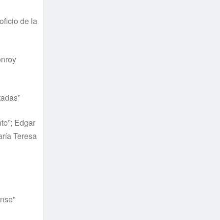
ficio de la
onroy
tadas”
nto”; Edgar
aría Teresa
ense”