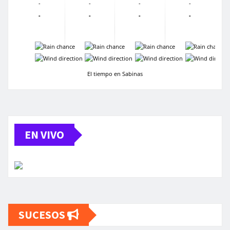
-
-
-
-
-
-
-
-
-
-
-
-
-
-
-
-
El tiempo en Sabinas
EN VIVO
SUCESOS