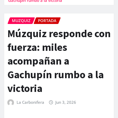
Gachupín rumbo a la victoria
MUZQUIZ
PORTADA
Múzquiz responde con
fuerza: miles
acompañan a
Gachupín rumbo a la
victoria
La Carbonifera
Jun 3, 2026