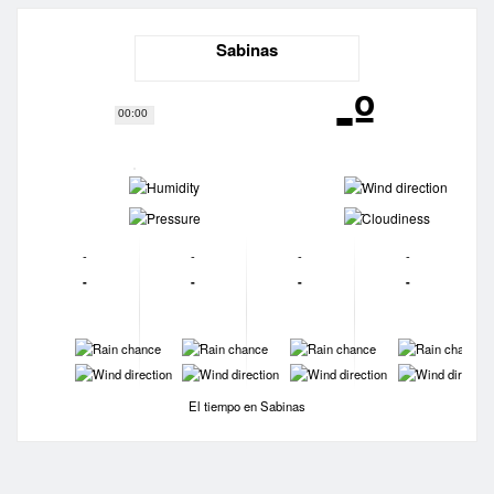
Sabinas
-º
00:00
-
-
-
-
-
-
-
-
-
-
-
-
-
-
-
-
-
-
-
-
El tiempo en Sabinas