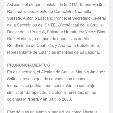
Así como el dirigente estatal de la CTM, Tereso Medina
Ramírez; el presidente de Canacintra-Coahuila
Sureste, Antonio Lazcano Ponce; el Secretario General
de la Sección 38 del SNTE, -Xicoténcatl de la Cruz; el
Rector de la UA de C, Salvador Hernández Vélez; Blas
Ruiz Martínez, a nombre de deportistas de Alto
Rendimiento de Coahuila, y Ana Karla Botello Soto,
representante de Estancias Infantiles de La Laguna.
PRONUNCIAMIENTOS
En este sentido, el Alcalde de Saltillo, Manolo Jiménez
Salinas, resaltó que de contarse con recursos
federales se podría haber construido un complejo
similar al “Sarape”, de la Colonia Teresitas, en las
colonias Mirsierra y en Saltillo 2000.
Esto sólo es un ejemplo, señaló, de cómo afecta la