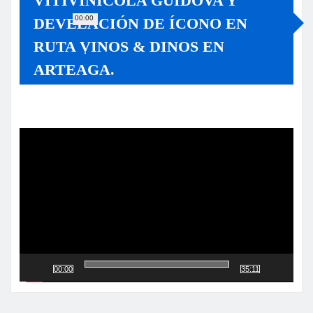
VITIVINÍCOLA GUIDOVA Y
00:00
DEVELACIÓN DE ÍCONO EN
RUTA VINOS & DINOS EN
ARTEAGA.
Reproductor
de
vídeo
00:00
35:11