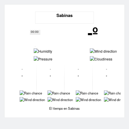
Sabinas
-º
00:00
-
-
-
-
-
-
-
-
-
-
-
-
-
-
-
-
-
-
-
-
El tiempo en Sabinas