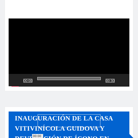
Reproductor
de
vídeo
00:00
00:30
INAUGURACIÓN DE LA CASA
VITIVINÍCOLA GUIDOVA Y
00:00