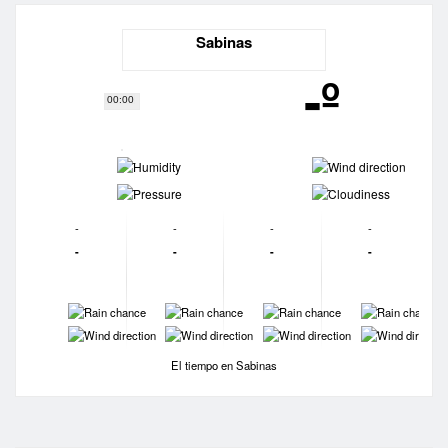
Sabinas
-º
00:00
-
-
-
-
-
-
-
-
-
-
-
-
-
-
-
-
-
-
-
-
El tiempo en Sabinas