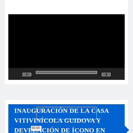
Reproductor
de
vídeo
00:00
00:30
INAUGURACIÓN DE LA CASA
VITIVINÍCOLA GUIDOVA Y
00:00
DEVELACIÓN DE ÍCONO EN