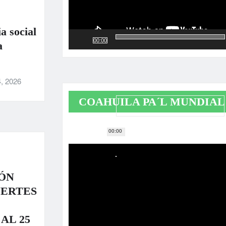
a social
00:00
a
, 2026
COAHUILA PA´L MUNDIAL
00:00
Reproductor
de
vídeo
ÓN
UERTES
AL 25