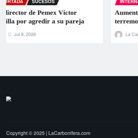
INTERNACIONAL
PORTADA
SUCESOS
Aumentan a 589 los muertos por los
terremotos en Venezuela
La Carbonifera
Jun 26, 2026
Copyright © 2025 | LaCarbonifera.com