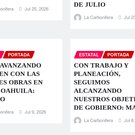
DE JULIO
onifera
Jul 25, 2026
La Carbonifera
Jul 2
PORTADA
ESTATAL
PORTADA
 AVANZANDO
CON TRABAJO Y
EN CON LAS
PLANEACIÓN,
S OBRAS EN
SEGUIMOS
COAHUILA:
ALCANZANDO
O
NUESTROS OBJET
DE GOBIERNO: M
onifera
Jul 9, 2026
La Carbonifera
Jul 8