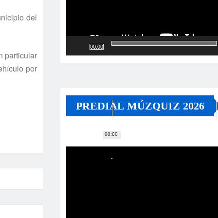
nicipio del
00:00
n particular
hí­culo por
PREDIAL MÚZQUIZ 2026
00:00
Reproductor
de
vídeo