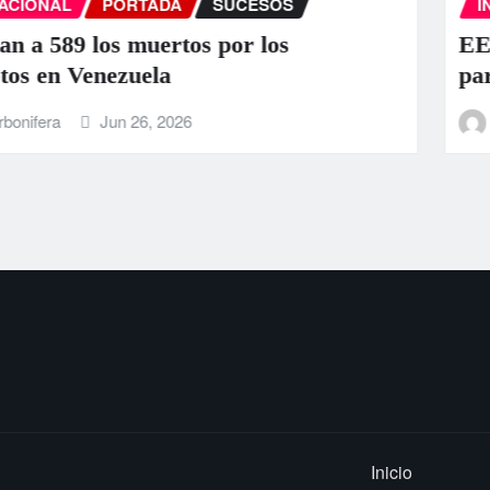
INTERNACIONAL
PORTADA
SUCESOS
EEUU anuncia una ayuda de 130 mill
para Venezuela tras el doble terremot
La Carbonifera
Jun 25, 2026
Inicio