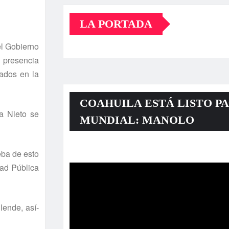
LA PORTADA
el Gobierno
 presencia
jados en la
COAHUILA ESTÁ LISTO PA
a Nieto se
MUNDIAL: MANOLO
Reproductor
eba de esto
de
dad Pública
vídeo
lende, así­