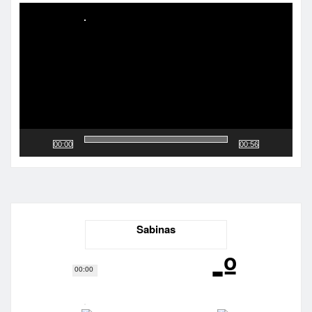
de
vídeo
00:00
00:56
Sabinas
-º
00:00