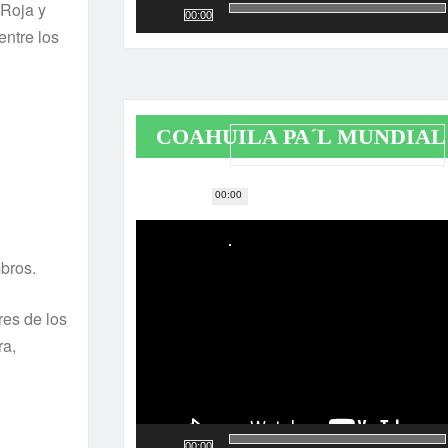
 Roja y
00:00
entre los
COAHUILA PA´L MUNDIAL
00:00
Reproductor
de
vídeo
bros.
res de los
ra,
00:00