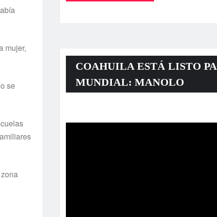
abí­a
a mujer,
COAHUILA ESTÁ LISTO PA
MUNDIAL: MANOLO
do se
Reproductor
scuelas
de
amiliares
vídeo
a zona