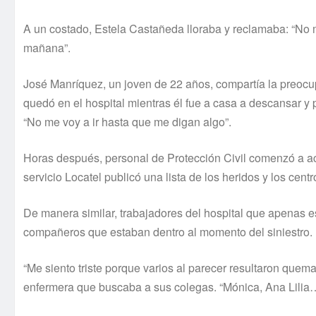
A un costado, Estela Castañeda lloraba y reclamaba: “No me
mañana”.
José Manrí­quez, un joven de 22 años, compartí­a la preocu
quedó en el hospital mientras él fue a casa a descansar y
“No me voy a ir hasta que me digan algo”.
Horas después, personal de Protección Civil comenzó a ace
servicio Locatel publicó una lista de los heridos y los cen
De manera similar, trabajadores del hospital que apenas e
compañeros que estaban dentro al momento del siniestro.
“Me siento triste porque varios al parecer resultaron quem
enfermera que buscaba a sus colegas. “Mónica, Ana Lilia…