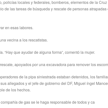
 policí­as locales y federales, bomberos, elementos de la Cruz
icio de las tareas de búsqueda y rescate de personas atrapadas 
ar en esas labores.
una vecina a los rescatistas.
da. “Hay que ayudar de alguna forma”, comentó la mujer.
y rescate, apoyados por una excavadora para remover los escom
 operadores de la pipa siniestrada estaban detenidos, los familia
sus allegados y el jefe de gobierno del DF, Miguel íngel Mance
le de los hechos.
la compañí­a de gas se le haga responsable de todos y ca