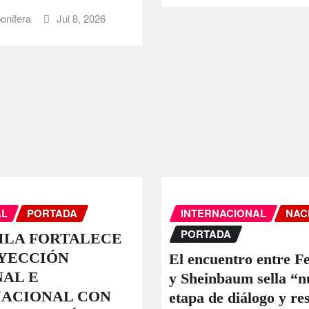
onifera
Jul 8, 2026
AL
PORTADA
INTERNACIONAL
NAC
PORTADA
ILA FORTALECE
OYECCIÓN
El encuentro entre Fe
AL E
y Sheinbaum sella “n
NACIONAL CON
etapa de diálogo y re