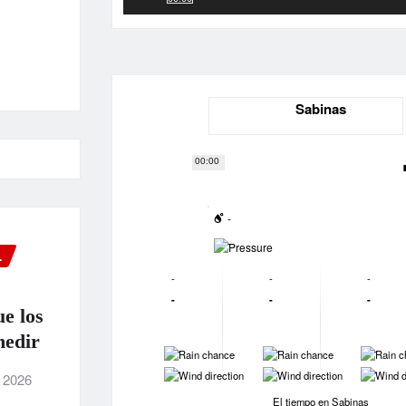
Sabinas
00:00
-
-
L
-
-
-
-
-
-
ue los
medir
-
-
-
-
-
-
, 2026
El tiempo en Sabinas