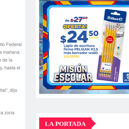
ito Federal
 la mañana
e de la
y, hasta el
al”, dijo
la zona
LA PORTADA