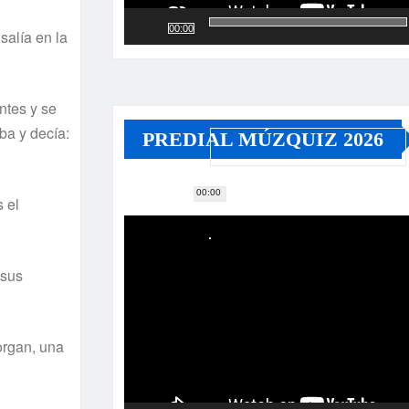
00:00
alí­a en la
ntes y se
a y decí­a:
PREDIAL MÚZQUIZ 2026
00:00
Reproductor
 el
de
vídeo
 sus
organ, una