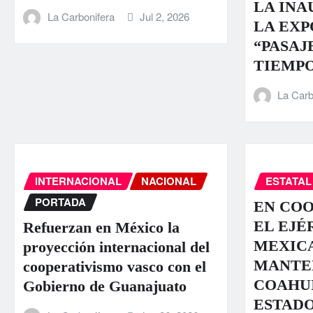
LA INA
La Carbonifera
Jul 2, 2026
LA EXP
“PASAJ
TIEMPO
La Carb
INTERNACIONAL
NACIONAL
ESTATAL
PORTADA
EN CO
EL EJÉ
Refuerzan en México la
MEXIC
proyección internacional del
MANTE
cooperativismo vasco con el
COAHU
Gobierno de Guanajuato
ESTADO