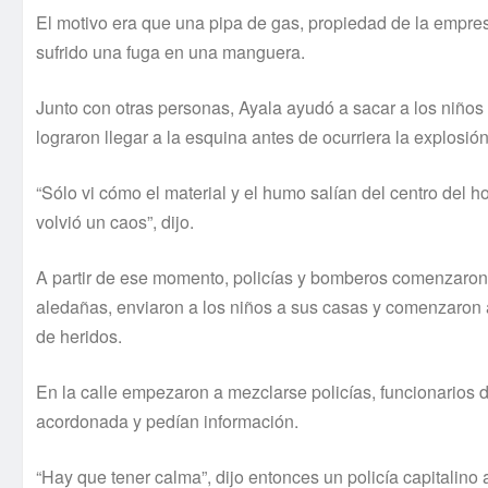
El motivo era que una pipa de gas, propiedad de la empresa
sufrido una fuga en una manguera.
Junto con otras personas, Ayala ayudó a sacar a los niños 
lograron llegar a la esquina antes de ocurriera la explosión
“Sólo vi cómo el material y el humo salí­an del centro del 
volvió un caos”, dijo.
A partir de ese momento, policí­as y bomberos comenzaron
aledañas, enviaron a los niños a sus casas y comenzaron a
de heridos.
En la calle empezaron a mezclarse policí­as, funcionarios 
acordonada y pedí­an información.
“Hay que tener calma”, dijo entonces un policí­a capitalin