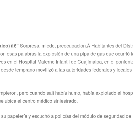
ico) â€”
Sorpresa, miedo, preocupación.Â Habitantes del Distr
on esas palabras la explosión de una pipa de gas que ocurrió
ves en el Hospital Materno Infantil de Cuajimalpa, en el ponient
e desde temprano movilizó a las autoridades federales y locales 
ieron, pero cuando salí­ habí­a humo, habí­a explotado el hospit
e ubica el centro médico siniestrado.
su papelerí­a y escuchó a policí­as del módulo de seguridad de 