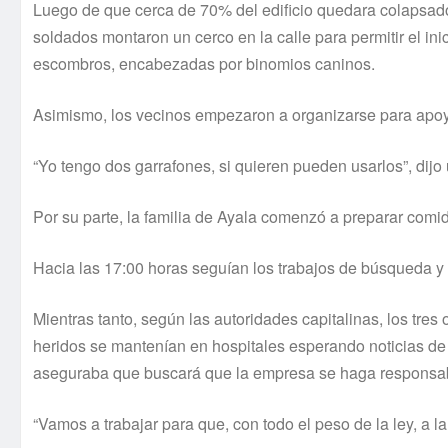
Luego de que cerca de 70% del edificio quedara colapsado,
soldados montaron un cerco en la calle para permitir el in
escombros, encabezadas por binomios caninos.
Asimismo, los vecinos empezaron a organizarse para apoy
“Yo tengo dos garrafones, si quieren pueden usarlos”, dijo 
Por su parte, la familia de Ayala comenzó a preparar comi
Hacia las 17:00 horas seguí­an los trabajos de búsqueda 
Mientras tanto, según las autoridades capitalinas, los tres
heridos se mantení­an en hospitales esperando noticias de 
aseguraba que buscará que la empresa se haga responsab
“Vamos a trabajar para que, con todo el peso de la ley, a 