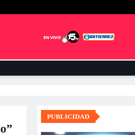
PUBLICIDAD
co”