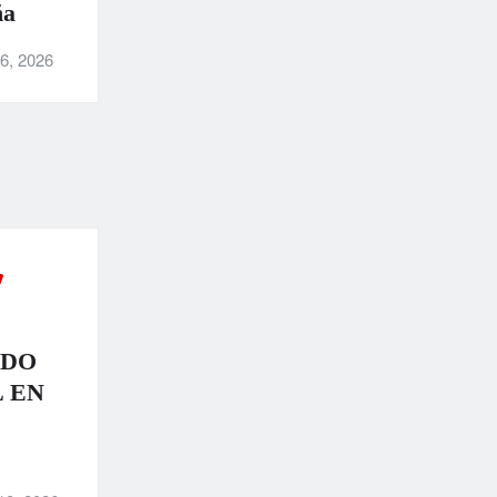
ña
6, 2026
NDO
 EN