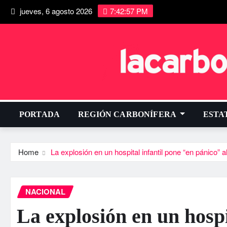
jueves, 6 agosto 2026
7:42:58 PM
PORTADA
REGIÓN CARBONÍFERA
ESTA
Home
La explosión en un hospital infantil pone “en pánico” al
NACIONAL
La explosión en un hospi