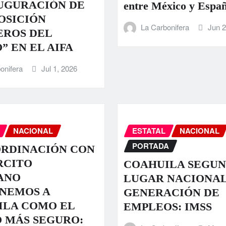
UGURACIÓN DE
entre México y Espa
OSICIÓN
La Carbonifera
Jun 2
EROS DEL
” EN EL AIFA
onifera
Jul 1, 2026
NACIONAL
ESTATAL
NACIONAL
PORTADA
ORDINACIÓN CON
RCITO
COAHUILA SEGU
ANO
LUGAR NACIONAL
NEMOS A
GENERACIÓN DE
ILA COMO EL
EMPLEOS: IMSS
 MÁS SEGURO: