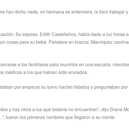
 han dicho nada, mi hermana es enfermera, le tocó trabajar y s
pación. Su esposa, Edith Castellaños, habí­a dado a luz horas a
 por cosas para su bebé. Pañalera en brazos, Manrí­quez caminab
rcarse a los familiares para reunirlos en una escuela, mientras
tros médicos a los que habí­an sido enviados.
staban por empezar su turno hací­an listados y preguntaban por
ados y hay otros a los que todaví­a no encuentran”, dijo Diana M
”, fueron los primeros nombres que llegaron a su mente.