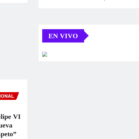
EN VIVO
IONAL
lipe VI
ueva
speto”