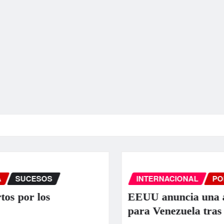
INTERNACIONAL
PORTADA
SUCESOS
EEUU anuncia una ayuda de 130 millo
para Venezuela tras el doble terremoto