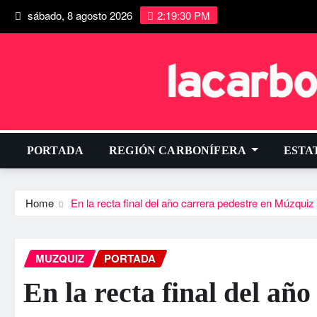
sábado, 8 agosto 2026
2:19:31 PM
PORTADA
REGIÓN CARBONÍFERA
ESTA
Home
En la recta final del año carrera pedestre en Múzquiz
MUZQUIZ
PORTADA
En la recta final del añ