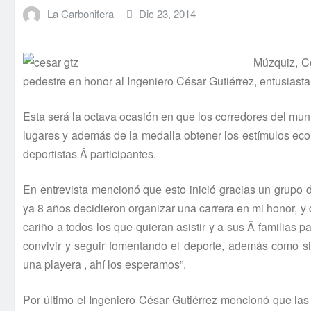
La Carbonifera
Dic 23, 2014
Múzquiz, Co
pedestre en honor al Ingeniero César Gutiérrez, entusiast
Esta será la octava ocasión en que los corredores del mun
lugares y además de la medalla obtener los estí­mulos ec
deportistas Â participantes.
En entrevista mencionó que esto inició gracias un grup
ya 8 años decidieron organizar una carrera en mi honor, y 
cariño a todos los que quieran asistir y a sus Â familias p
convivir y seguir fomentando el deporte, además como sie
una playera , ahí­ los esperamos”.
Por último el Ingeniero César Gutiérrez mencionó que las