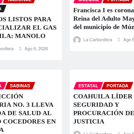
A
Francisca I es coron
Reina del Adulto Ma
S LISTOS PARA
del municipio de Múz
IALIZAR EL GAS
ILA: MANOLO
La Carbonifera
Ago 6
onifera
Ago 6, 2026
A
SABINAS
ESTATAL
PORTADA
ICCIÓN
COAHUILA LÍDER
RIA NO. 3 LLEVA
SEGURIDAD Y
A DE SALUD AL
PROCURACIÓN D
O COCEDORES EN
JUSTICIA
A
La Carbonifera
Ago 5