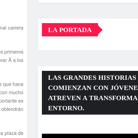
nal carrera
LA PORTADA
os primeros
var Â a los
LAS GRANDES HISTORIAS
s que hace
COMIENZAN CON JÓVENE
o con mucho
ATREVEN A TRANSFORMA
portante es
ENTORNO.
e obtendrán
Reproductor
la plaza de
de