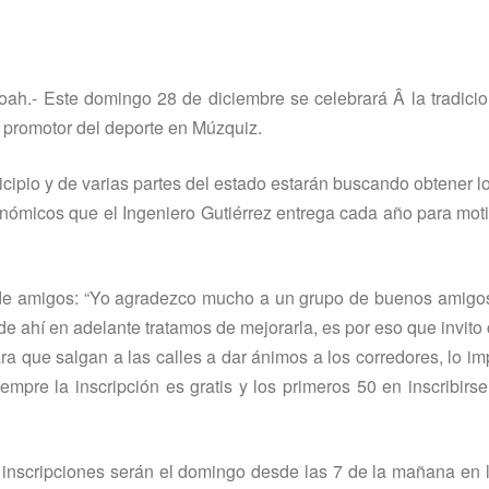
ah.- Este domingo 28 de diciembre se celebrará Â la tradicio
a promotor del deporte en Múzquiz.
icipio y de varias partes del estado estarán buscando obtener l
onómicos que el Ingeniero Gutiérrez entrega cada año para moti
o de amigos: “Yo agradezco mucho a un grupo de buenos amigo
de ahí­ en adelante tratamos de mejorarla, es por eso que invit
ara que salgan a las calles a dar ánimos a los corredores, lo im
mpre la inscripción es gratis y los primeros 50 en inscribirs
 inscripciones serán el domingo desde las 7 de la mañana en 