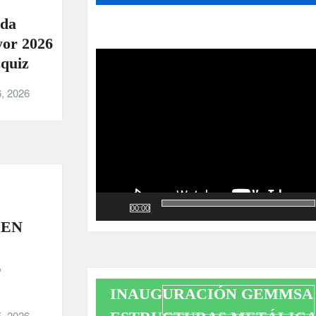
ada
Reproductor
yor 2026
de
quiz
vídeo
, 2026
00:00
 EN
E
INAUGURACIÓN GEMMSA 
, 2026