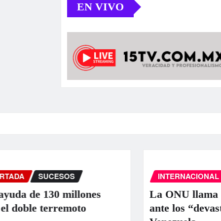
EN VIVO
INTERNACIONAL
PORTADA
SUCE
nes
La ONU llama a la colaboración i
ante los “devastadores” terremoto