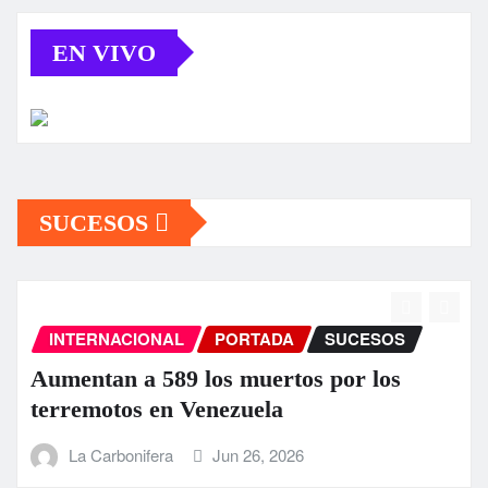
EN VIVO
SUCESOS
ESOS
INTERNACIONAL
PORTADA
SUCE
 los
EEUU anuncia una ayuda de 13
millones para Venezuela tras el 
terremoto
La Carbonifera
Jun 25, 2026