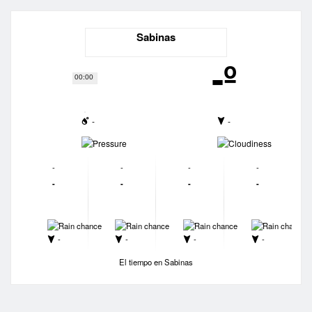
Sabinas
-º
00:00
-
-
-
-
-
-
-
-
-
-
-
-
-
-
-
-
-
-
-
-
El tiempo en Sabinas