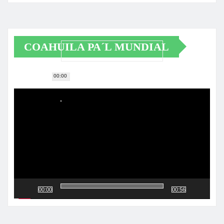
COAHUILA PA´L MUNDIAL
00:00
Reproductor
de
vídeo
00:00
00:56