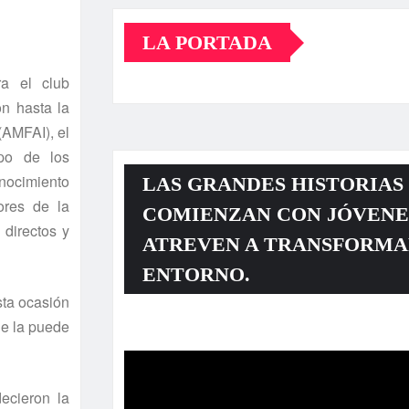
LA PORTADA
ra el club
on hasta la
(AMFAI), el
mpo de los
nocimiento
LAS GRANDES HISTORIAS
ores de la
COMIENZAN CON JÓVENE
 directos y
ATREVEN A TRANSFORMA
ENTORNO.
sta ocasión
ie la puede
Reproductor
de
vídeo
ecieron la