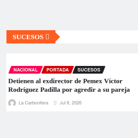
SUCESOS
INTERNACIONAL
PORTADA
SUCESOS
Aumentan a 589 los muertos por los
terremotos en Venezuela
La Carbonifera
Jun 26, 2026