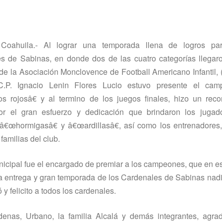
 Coahuila.- Al lograr una temporada llena de logros pa
s de Sabinas, en donde dos de las cuatro categorí­as llegar
 de la Asociación Monclovence de Football Americano Infantil, 
 C.P. Ignacio Lenin Flores Lucio estuvo presente el ca
s rojosâ€ y al termino de los juegos finales, hizo un reco
or el gran esfuerzo y dedicación que brindaron los jugad
 â€œhormigasâ€ y â€œardillasâ€, así­ como los entrenadores,
familias del club.
nicipal fue el encargado de premiar a los campeones, que en e
 la entrega y gran temporada de los Cardenales de Sabinas nad
 y felicito a todos los cardenales.
enas, Urbano, la familia Alcalá y demás integrantes, agrad