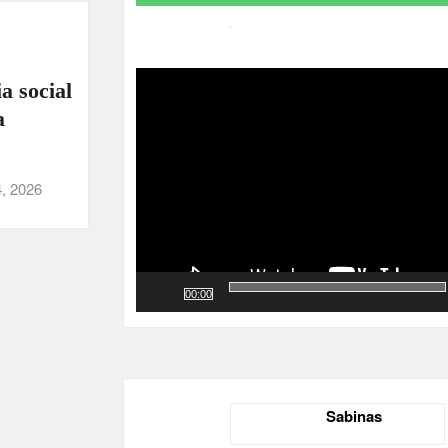
Reproductor
de
a social
vídeo
a
, 2026
00:00
Sabinas