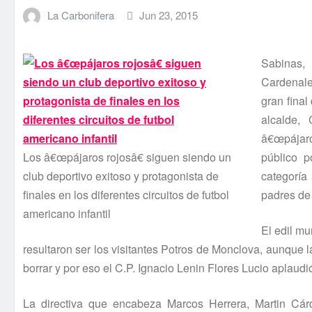
La Carbonifera
Jun 23, 2015
Sabinas,
Cardenale
gran final
alcalde,
â€œpájaro
Los â€œpájaros rojosâ€ siguen siendo un
público p
club deportivo exitoso y protagonista de
categorí­a
finales en los diferentes circuitos de futbol
padres de 
americano infantil
El edil mu
resultaron ser los visitantes Potros de Monclova, aunque
borrar y por eso el C.P. Ignacio Lenin Flores Lucio aplaudió
La directiva que encabeza Marcos Herrera, Martin Cárd