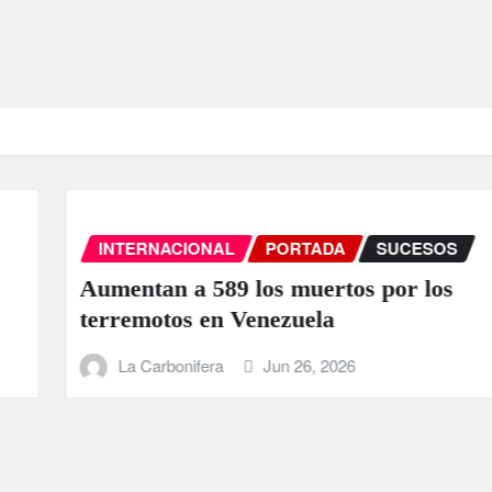
INTERNACIONAL
PORTADA
SUC
EEUU anuncia una ayuda de 130
para Venezuela tras el doble te
La Carbonifera
Jun 25, 2026