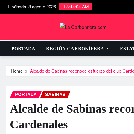
sábado, 8 agosto 2026
8:44:05 AM
PORTADA
REGIÓN CARBONÍFERA
ESTA
Home
Alcalde de Sabinas reconoce esfuerzo del club Card
PORTADA
SABINAS
Alcalde de Sabinas reco
Cardenales