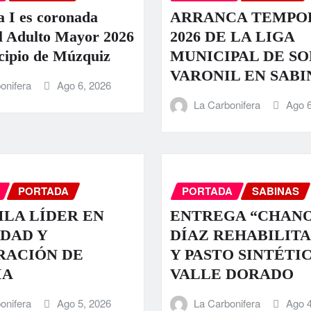
a I es coronada
ARRANCA TEMPO
l Adulto Mayor 2026
2026 DE LA LIGA
cipio de Múzquiz
MUNICIPAL DE S
VARONIL EN SABI
onifera
Ago 6, 2026
La Carbonifera
Ago 6
PORTADA
PORTADA
SABINAS
LA LÍDER EN
ENTREGA “CHAN
DAD Y
DÍAZ REHABILIT
RACIÓN DE
Y PASTO SINTÉTI
IA
VALLE DORADO
onifera
Ago 5, 2026
La Carbonifera
Ago 4