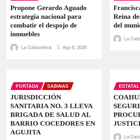
Propone Gerardo Aguado
Francisc
estrategia nacional para
Reina de
combatir el despojo de
del muni
inmuebles
La Carb
La Carbonifera
Ago 6, 2026
PORTADA
SABINAS
ESTATAL
JURISDICCIÓN
COAHUI
SANITARIA NO. 3 LLEVA
SEGURI
BRIGADA DE SALUD AL
PROCU
BARRIO COCEDORES EN
JUSTIC
AGUJITA
La Carb