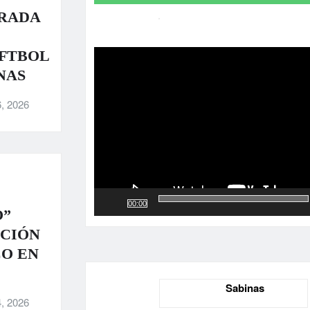
RADA
Reproductor
de
OFTBOL
vídeo
NAS
, 2026
00:00
O”
ACIÓN
CO EN
Sabinas
, 2026