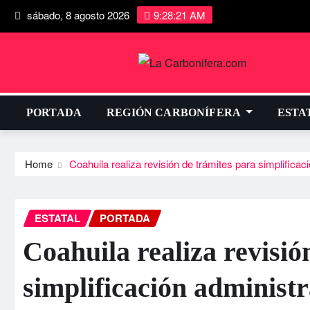
sábado, 8 agosto 2026
9:28:22 AM
PORTADA
REGIÓN CARBONÍFERA
ESTA
Home
Coahuila realiza revisión de trámites para simplificac
ESTATAL
PORTADA
Coahuila realiza revisió
simplificación administr