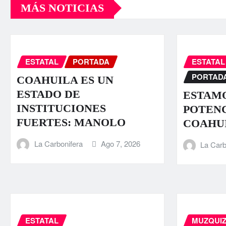
MÁS NOTICIAS
ESTATAL
PORTADA
ESTATAL
PORTAD
COAHUILA ES UN
ESTADO DE
ESTAMO
INSTITUCIONES
POTENC
FUERTES: MANOLO
COAHU
La Carbonifera
Ago 7, 2026
La Carb
ESTATAL
MUZQUI