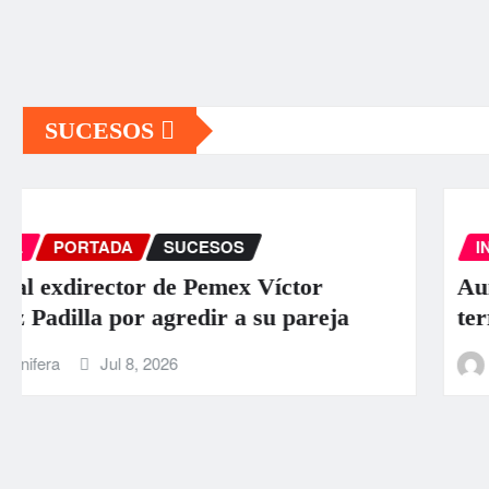
SUCESOS
INTERNACIONAL
PORTADA
SUCESOS
Aumentan a 589 los muertos por los
terremotos en Venezuela
La Carbonifera
Jun 26, 2026