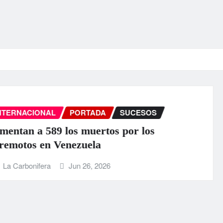
INTERNACIONAL
PORTADA
SUCESOS
EEUU anuncia una ayuda de 130 mill
para Venezuela tras el doble terremot
La Carbonifera
Jun 25, 2026