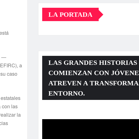
LA PORTADA
está
) —
LAS GRANDES HISTORIAS
SEFIRC), a
COMIENZAN CON JÓVENE
 su caso
ATREVEN A TRANSFORMA
ENTORNO.
 estatales
 con las
Reproductor
ealizar la
de
cias
vídeo