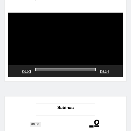
Reproductor
de
vídeo
00:00
25:34
Sabinas
-º
00:00