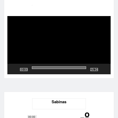
Reproductor
de
vídeo
00:00
25:34
Sabinas
-º
00:00