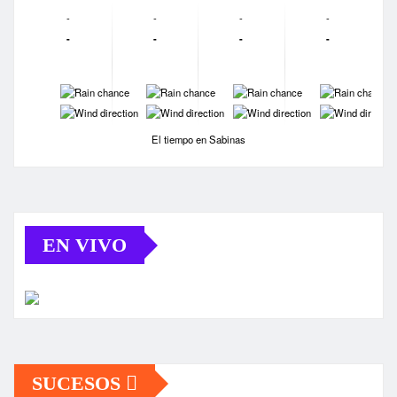
-
-
-
-
-
-
-
-
-
-
-
-
-
-
-
-
El tiempo en Sabinas
EN VIVO
SUCESOS