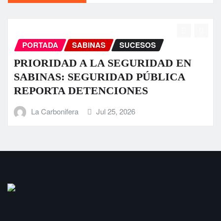
PORTADA
SABINAS
SUCESOS
 EN
Fuerte tromba causa daños en alg
CA
sectores de Sabinas
La Carbonifera
Jul 23, 2026