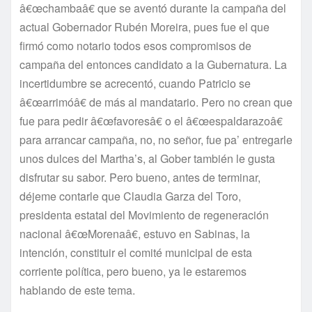
â€œchambaâ€ que se aventó durante la campaña del
actual Gobernador Rubén Moreira, pues fue el que
firmó como notario todos esos compromisos de
campaña del entonces candidato a la Gubernatura. La
incertidumbre se acrecentó, cuando Patricio se
â€œarrimóâ€ de más al mandatario. Pero no crean que
fue para pedir â€œfavoresâ€ o el â€œespaldarazoâ€
para arrancar campaña, no, no señor, fue pa’ entregarle
unos dulces del Martha’s, al Gober también le gusta
disfrutar su sabor. Pero bueno, antes de terminar,
déjeme contarle que Claudia Garza del Toro,
presidenta estatal del Movimiento de regeneración
nacional â€œMorenaâ€, estuvo en Sabinas, la
intención, constituir el comité municipal de esta
corriente polí­tica, pero bueno, ya le estaremos
hablando de este tema.