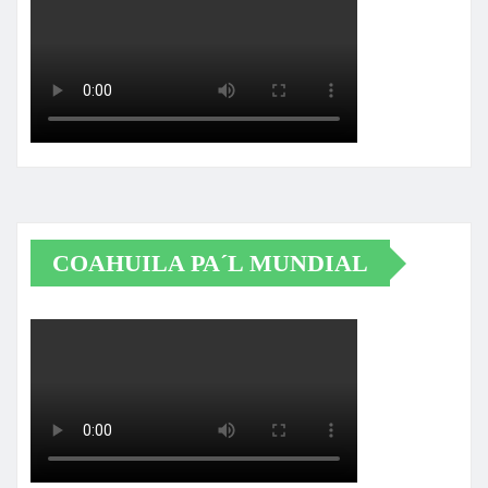
COAHUILA PA´L MUNDIAL