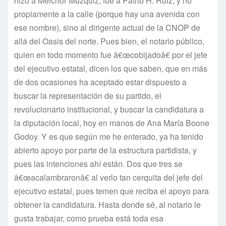
hizo a Melchor Múzquiz, fue a Patrio H. Ruiz, y no
propiamente a la calle (porque hay una avenida con
ese nombre), sino al dirigente actual de la CNOP de
allá del Oasis del norte. Pues bien, el notario público,
quien en todo momento fue â€œcobijadoâ€ por el jefe
del ejecutivo estatal, dicen los que saben, que en más
de dos ocasiones ha aceptado estar dispuesto a
buscar la representación de su partido, el
revolucionario institucional, y buscar la candidatura a
la diputación local, hoy en manos de Ana Marí­a Boone
Godoy. Y es que según me he enterado, ya ha tenido
abierto apoyo por parte de la estructura partidista, y
pues las intenciones ahí­ están. Dos que tres se
â€œacalambraronâ€ al verlo tan cerquita del jefe del
ejecutivo estatal, pues temen que reciba el apoyo para
obtener la candidatura. Hasta donde sé, al notario le
gusta trabajar, como prueba está toda esa