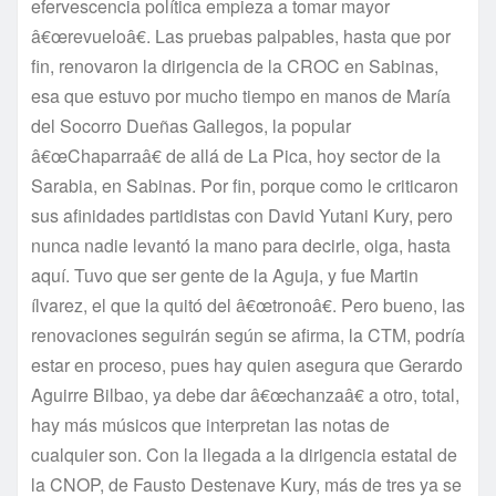
efervescencia polí­tica empieza a tomar mayor
â€œrevueloâ€. Las pruebas palpables, hasta que por
fin, renovaron la dirigencia de la CROC en Sabinas,
esa que estuvo por mucho tiempo en manos de Marí­a
del Socorro Dueñas Gallegos, la popular
â€œChaparraâ€ de allá de La Pica, hoy sector de la
Sarabia, en Sabinas. Por fin, porque como le criticaron
sus afinidades partidistas con David Yutani Kury, pero
nunca nadie levantó la mano para decirle, oiga, hasta
aquí­. Tuvo que ser gente de la Aguja, y fue Martin
ílvarez, el que la quitó del â€œtronoâ€. Pero bueno, las
renovaciones seguirán según se afirma, la CTM, podrí­a
estar en proceso, pues hay quien asegura que Gerardo
Aguirre Bilbao, ya debe dar â€œchanzaâ€ a otro, total,
hay más músicos que interpretan las notas de
cualquier son. Con la llegada a la dirigencia estatal de
la CNOP, de Fausto Destenave Kury, más de tres ya se