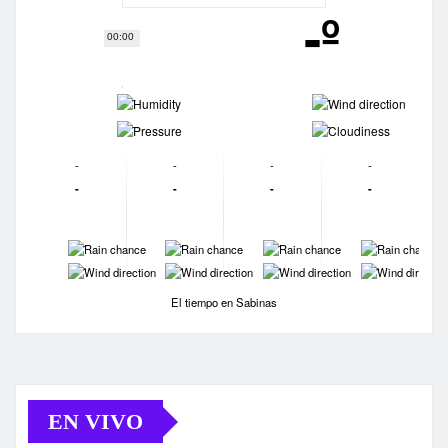
-º
00:00
-
-
-
-
-
-
-
-
-
-
-
-
-
-
-
-
-
-
-
-
El tiempo en Sabinas
EN VIVO