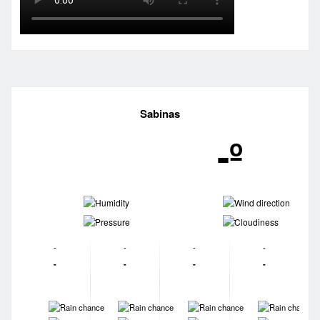
Sabinas
-º
-
-
-
-
-
-
-
-
-
-
-
-
-
-
-
-