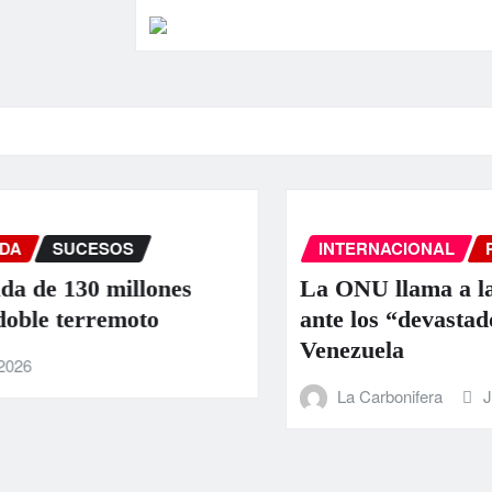
INTERNACIONAL
PORTADA
SUCE
nes
La ONU llama a la colaboración i
ante los “devastadores” terremoto
Venezuela
La Carbonifera
Jun 25, 2026