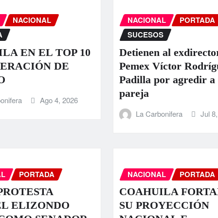
NACIONAL
NACIONAL
PORTADA
A
SUCESOS
LA EN EL TOP 10
Detienen al exdirecto
ERACIÓN DE
Pemex Víctor Rodríg
O
Padilla por agredir a
pareja
onifera
Ago 4, 2026
La Carbonifera
Jul 8
AL
PORTADA
NACIONAL
PORTADA
PROTESTA
COAHUILA FORT
EL ELIZONDO
SU PROYECCIÓN