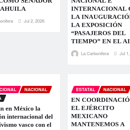
 COMO SENADOR
NACIONAL E
OAHUILA
INTERNACIONAL 
LA INAUGURACIÓ
onifera
Jul 2, 2026
LA EXPOSICIÓN
“PASAJEROS DEL
TIEMPO” EN EL A
La Carbonifera
Jul 1
CIONAL
NACIONAL
ESTATAL
NACIONAL
A
EN COORDINACIÓ
EL EJÉRCITO
n en México la
MEXICANO
ón internacional del
MANTENEMOS A
ivismo vasco con el