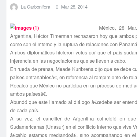
La Carbonifera
Mar 28, 2014
México, 28 Mar.
Argentina, Héctor Timerman rechazaron hoy que ambos pa
como son el interno y la ruptura de relaciones con Panamá
Ambos diplomáticos hicieron votos por que el paí­s sud
injerencia en las negociaciones que se lleven a cabo.
En rueda de prensa, Meade Kuribreña dijo que se debe cui
paí­ses entrañablesâ€, en referencia al rompimiento de r
Recalcó que México no participa en un proceso de mediac
ambos paí­sesâ€.
Abundó que este llamado al diálogo â€œdebe ser entendi
de cada paí­s.
A su vez, el canciller de Argentina coincidió en qu
Sudamericanas (Unasur) en el conflicto interno que vive 
â€œNo estamos mediandoâ€, sino acompañando en el di