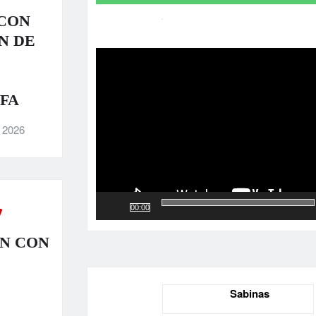
CON
Reproductor
N DE
de
vídeo
IFA
, 2026
00:00
N CON
Sabinas