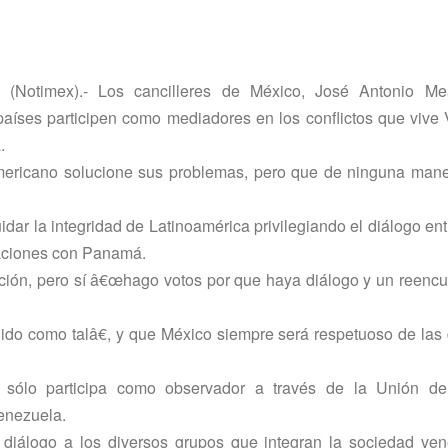
 (Notimex).- Los cancilleres de México, José Antonio M
í­ses participen como mediadores en los conflictos que vive
.
americano solucione sus problemas, pero que de ninguna mane
dar la integridad de Latinoamérica privilegiando el diálogo e
elaciones con Panamá.
ión, pero sí­ â€œhago votos por que haya diálogo y un reencu
do como talâ€, y que México siempre será respetuoso de las
e sólo participa como observador a través de la Unión d
Venezuela.
álogo a los diversos grupos que integran la sociedad ven