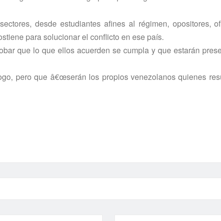
ectores, desde estudiantes afines al régimen, opositores, ofi
iene para solucionar el conflicto en ese paí­s.
obar que lo que ellos acuerden se cumpla y que estarán pres
álogo, pero que â€œserán los propios venezolanos quienes re