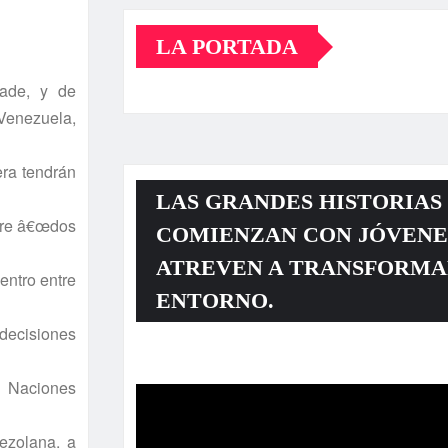
LA PORTADA
eade, y de
 Venezuela,
ra tendrán
LAS GRANDES HISTORIAS
ntre â€œdos
COMIENZAN CON JÓVENE
ATREVEN A TRANSFORMA
entro entre
ENTORNO.
 decisiones
Reproductor
e Naciones
de
vídeo
ezolana, a