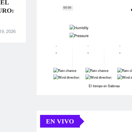
 EL
00:00
URO:
-
19, 2026
-
-
-
-
-
-
-
-
-
-
-
-
-
El tiempo en Sabinas
EN VIVO