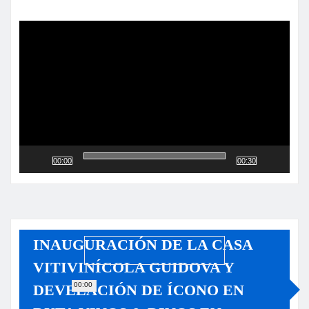
Reproductor
de
vídeo
00:00
00:30
INAUGURACIÓN DE LA CASA
VITIVINÍCOLA GUIDOVA Y
00:00
DEVELACIÓN DE ÍCONO EN