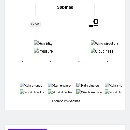
Sabinas
-º
00:00
-
-
-
-
-
-
-
-
-
-
-
-
-
-
-
-
-
-
-
-
El tiempo en Sabinas