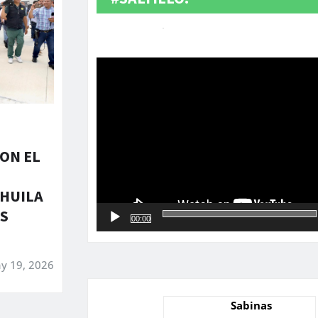
Reproductor
de
vídeo
ON EL
O
HUILA
S
00:00
y 19, 2026
Sabinas