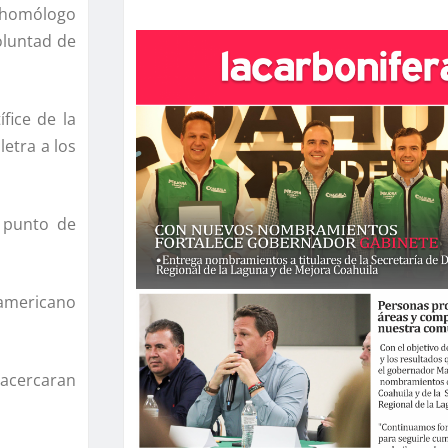
 homólogo
oluntad de
fice de la
etra a los
n punto de
 americano
 acercaran