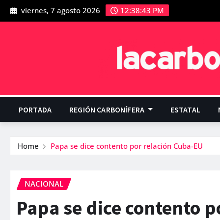
viernes, 7 agosto 2026
12:38:44 PM
PORTADA
REGIÓN CARBONÍFERA
ESTATAL
Home
Papa se dice contento por relación Cuba-EU
NACIONAL
Papa se dice contento p