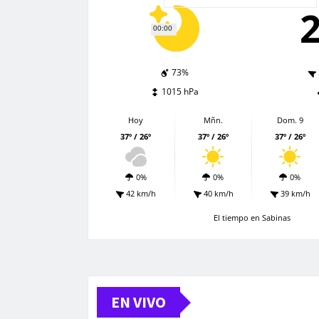
00:00
73%
1015 hPa
Hoy
Mñn.
Dom. 9
37º / 26º
37º / 26º
37º / 26º
0%
0%
0%
42 km/h
40 km/h
39 km/h
El tiempo en Sabinas
EN VIVO