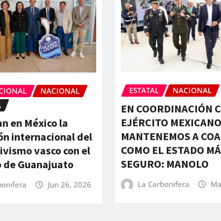
ESTATAL
NACIONAL
CIONAL
NACIONAL
A
EN COORDINACIÓN C
EJÉRCITO MEXICAN
n en México la
MANTENEMOS A COA
ón internacional del
COMO EL ESTADO MÁ
ivismo vasco con el
SEGURO: MANOLO
 de Guanajuato
La Carbonifera
Ma
bonifera
Jun 26, 2026