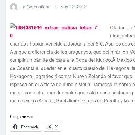
La Carbonifera
Nov 13, 2013
Ciudad de M
ritmo golea
charrúas habí­an vencido a Jordania por 5-0. Así­, los dos
Aunque a diferencia de los uruguayos, que definirán en Mo
cumplir un trámite de cara a la Copa del Mundo.Â México de
de Oceaní­a al quedar en el cuarto puesto del Hexagonal 
Hexagonal, agradeció contra Nueva Zelanda el favor que l
repesca en el Azteca no hubo historia. Tampoco la habrá el 
mejor momento, pero demostró que está unos escalones po
marcó cinco (Aguilar, Raúl Jiménez, dos de Peralta y Márqu
Comparte esto:
Facebook
X