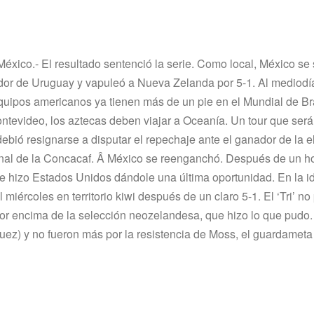
éxico.- El resultado sentenció la serie. Como local, México se 
dor de Uruguay y vapuleó a Nueva Zelanda por 5-1. Al mediodí­a
 equipos americanos ya tienen más de un pie en el Mundial de Br
ntevideo, los aztecas deben viajar a Oceaní­a. Un tour que será
bió resignarse a disputar el repechaje ante el ganador de la e
final de la Concacaf. Â México se reenganchó. Después de un ho
e hizo Estados Unidos dándole una última oportunidad. En la id
miércoles en territorio kiwi después de un claro 5-1. El ‘Tri’ no
r encima de la selección neozelandesa, que hizo lo que pudo
ez) y no fueron más por la resistencia de Moss, el guardameta 