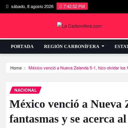
sábado, 8 agosto 2026
7:42:53 PM
PORTADA
REGIÓN CARBONÍFERA
ESTA
Home
México venció a Nueva Zelanda 5-1, hizo olvidar los
NACIONAL
México venció a Nueva Z
fantasmas y se acerca a