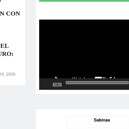
N CON
Reproductor
de
vídeo
 EL
URO:
19, 2026
00:00
Sabinas