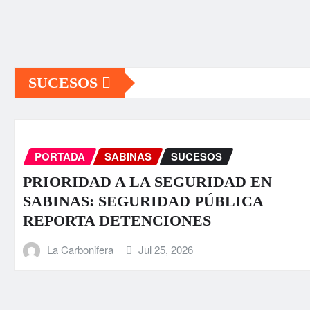
SUCESOS
ADA
SABINAS
SUCESOS
RIDAD A LA SEGURIDAD EN
F
NAS: SEGURIDAD PÚBLICA
s
RTA DETENCIONES
Carbonifera
Jul 25, 2026