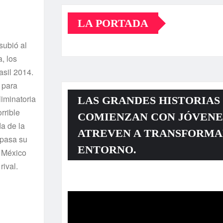
LA PORTADA
subió al
, los
asil 2014.
 para
liminatoria
LAS GRANDES HISTORIAS
rrible
COMIENZAN CON JÓVENE
a de la
ATREVEN A TRANSFORMA
 pasa su
ENTORNO.
. México
rival.
Reproductor
de
vídeo