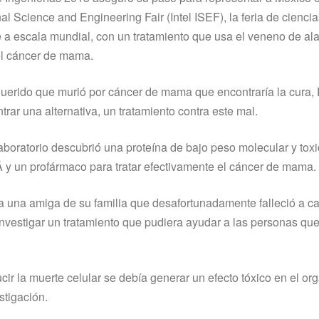
nal Science and Engineering Fair (Intel ISEF), la feria de cienci
 a escala mundial, con un tratamiento que usa el veneno de al
el cáncer de mama.
querido que murió por cáncer de mama que encontrarí­a la cura,
rar una alternativa, un tratamiento contra este mal.
aboratorio descubrió una proteí­na de bajo peso molecular y tox
Â y un profármaco para tratar efectivamente el cáncer de mama.
una amiga de su familia que desafortunadamente falleció a c
e investigar un tratamiento que pudiera ayudar a las personas q
r la muerte celular se debí­a generar un efecto tóxico en el or
stigación.