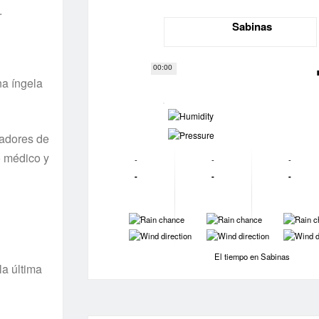
.
Sabinas
00:00
a íngela
-
-
ñadores de
ro médico y
-
-
-
-
-
-
-
-
-
-
-
-
El tiempo en Sabinas
la última