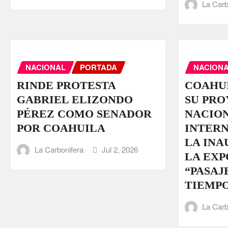
La Carb
NACIONAL
PORTADA
NACION
RINDE PROTESTA
COAHU
GABRIEL ELIZONDO
SU PR
PÉREZ COMO SENADOR
NACION
POR COAHUILA
INTER
LA INA
La Carbonifera
Jul 2, 2026
LA EXP
“PASAJ
TIEMPO
La Carb