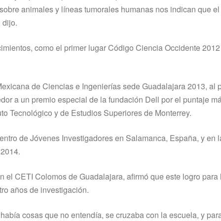
 sobre animales y lí­neas tumorales humanas nos indican que el
dijo.
cimientos, como el primer lugar Código Ciencia Occidente 2012
Mexicana de Ciencias e Ingenierí­as sede Guadalajara 2013, al p
dor a un premio especial de la fundación Dell por el puntaje má
ituto Tecnológico y de Estudios Superiores de Monterrey.
uentro de Jóvenes Investigadores en Salamanca, España, y en la
 2014.
en el CETI Colomos de Guadalajara, afirmó que este logro para 
atro años de investigación.
bí­a cosas que no entendí­a, se cruzaba con la escuela, y para