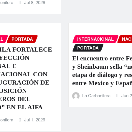
onifera
Jul 8, 2026
AL
PORTADA
INTERNACIONAL
NAC
PORTADA
ILA FORTALECE
OYECCIÓN
El encuentro entre Fe
AL E
y Sheinbaum sella “n
NACIONAL CON
etapa de diálogo y re
UGURACIÓN DE
entre México y Espa
OSICIÓN
La Carbonifera
Jun 2
EROS DEL
” EN EL AIFA
onifera
Jul 1, 2026