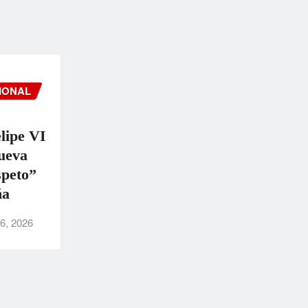
IONAL
lipe VI
ueva
speto”
ña
6, 2026