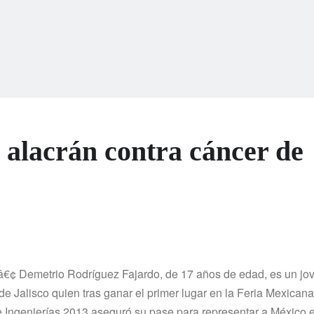
alacrán contra cáncer de
â€¢ Demetrio Rodrí­guez Fajardo, de 17 años de edad, es un jo
 de Jalisco quien tras ganar el primer lugar en la Feria Mexican
 Ingenierí­as 2013 aseguró su pase para representar a México en