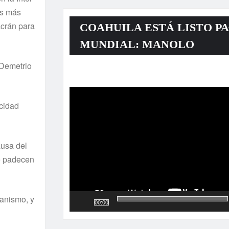
as más
acrán para
COAHUILA ESTÁ LISTO PA
MUNDIAL: MANOLO
 Demetrio
Reproductor
de
vídeo
icidad
ausa del
ue padecen
ganismo, y
00:00