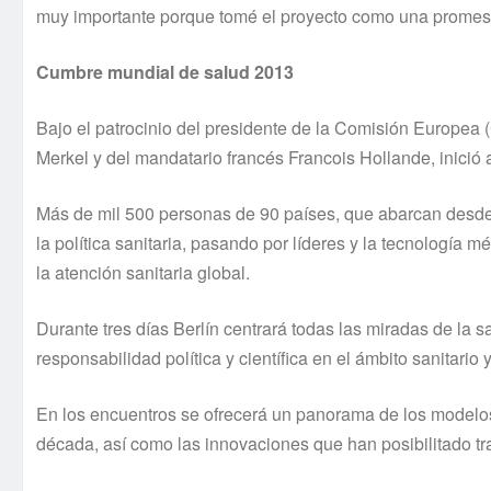
muy importante porque tomé el proyecto como una promesa, 
Cumbre mundial de salud 2013
Bajo el patrocinio del presidente de la Comisión Europea (
Merkel y del mandatario francés Francois Hollande, inició
Más de mil 500 personas de 90 paí­ses, que abarcan desde 
la polí­tica sanitaria, pasando por lí­deres y la tecnologí­a
la atención sanitaria global.
Durante tres dí­as Berlí­n centrará todas las miradas de la
responsabilidad polí­tica y cientí­fica en el ámbito sanitari
En los encuentros se ofrecerá un panorama de los modelos 
década, así­ como las innovaciones que han posibilitado t