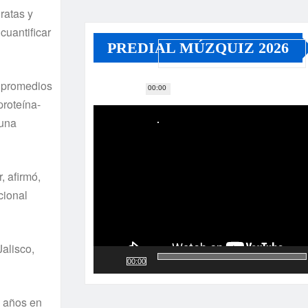
ratas y
cuantificar
PREDIAL MÚZQUIZ 2026
n promedios
00:00
Reproductor
roteí­na-
de
 una
vídeo
, afirmó,
cional
Jalisco,
00:00
 años en