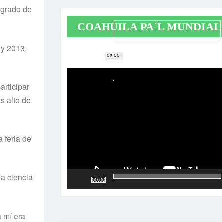
 grado de
COAHUILA PA´L MUNDIAL
 y 2013,
00:00
Reproductor
de
vídeo
articipar
s alto de
 feria de
la ciencia
00:00
 mí­ era