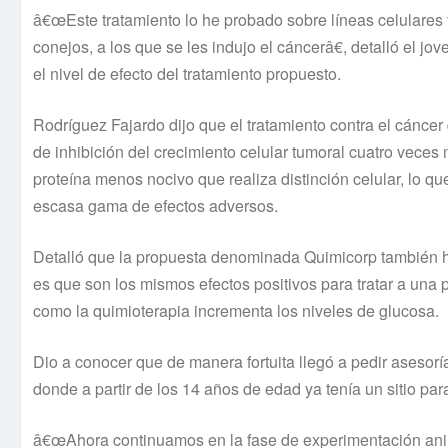
â€œEste tratamiento lo he probado sobre lí­neas celulares
conejos, a los que se les indujo el cáncerâ€, detalló el jov
el nivel de efecto del tratamiento propuesto.
Rodrí­guez Fajardo dijo que el tratamiento contra el cánc
de inhibición del crecimiento celular tumoral cuatro veces
proteí­na menos nocivo que realiza distinción celular, lo q
escasa gama de efectos adversos.
Detalló que la propuesta denominada Quimicorp también ha 
es que son los mismos efectos positivos para tratar a una
como la quimioterapia incrementa los niveles de glucosa.
Dio a conocer que de manera fortuita llegó a pedir asesorí
donde a partir de los 14 años de edad ya tení­a un sitio pa
â€œAhora continuamos en la fase de experimentación ani