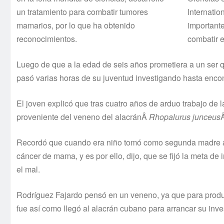
un tratamiento para combatir tumores
Internatio
mamarios, por lo que ha obtenido
importante
reconocimientos.
combatir 
Luego de que a la edad de seis años prometiera a un ser 
pasó varias horas de su juventud investigando hasta encont
El joven explicó que tras cuatro años de arduo trabajo de l
proveniente del veneno del alacránÂ
Rhopalurus junceus
Recordó que cuando era niño tomó como segunda madre a 
cáncer de mama, y es por ello, dijo, que se fijó la meta d
el mal.
Rodrí­guez Fajardo pensó en un veneno, ya que para produci
fue así­ como llegó al alacrán cubano para arrancar su inve