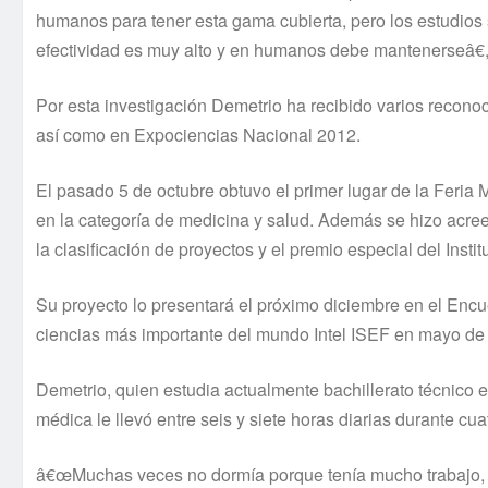
humanos para tener esta gama cubierta, pero los estudios
efectividad es muy alto y en humanos debe mantenerseâ€, 
Por esta investigación Demetrio ha recibido varios recono
así­ como en Expociencias Nacional 2012.
El pasado 5 de octubre obtuvo el primer lugar de la Feria 
en la categorí­a de medicina y salud. Además se hizo acree
la clasificación de proyectos y el premio especial del Inst
Su proyecto lo presentará el próximo diciembre en el Enc
ciencias más importante del mundo Intel ISEF en mayo de
Demetrio, quien estudia actualmente bachillerato técnico 
médica le llevó entre seis y siete horas diarias durante cu
â€œMuchas veces no dormí­a porque tení­a mucho trabajo, ha