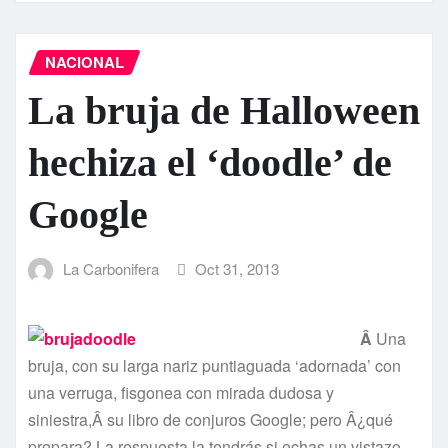
NACIONAL
La bruja de Halloween
hechiza el ‘doodle’ de
Google
La Carbonifera
Oct 31, 2013
Â
Una
bruja, con su larga nariz puntiaguada ‘adornada’ con
una verruga, fisgonea con mirada dudosa y
siniestra,Â su libro de conjuros Google; pero Â¿qué
prepara? La respuesta la tendrás si echas un vistazo