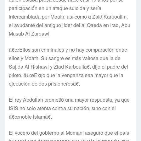
participación en un ataque suicida y serí­a
intercambiada por Moath, así­ como a Zaid Karboulim,
el ayudante del antiguo lí­der del al Qaeda en Iraq, Abu
Musab Al Zarqawi.
â€œEllos son criminales y no hay comparación entre
ellos y Moath. Su sangre es más valiosa que la de
Sajida Al Rishawi y Ziad Karbouliâ€, dijo el padre del
piloto. â€œExijo que la venganza sea mayor que la
ejecución de dos prisionerosâ€.
El rey Abdullah prometió una mayor respuesta, ya que
ISIS no solo atenta contra su nación, sino con el
â€œnoble islamâ€.
El vocero del gobierno al Momani aseguró que el paí­s