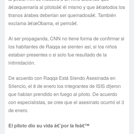
â€œquemarí­a al pilotoâ€ él mismo y que â€œtodos los
tiranos árabes deberí­an ser quemadosâ€. También
exclama â€œObama, el perroâ€.
Al ser propaganda, CNN no tiene forma de confirmar si
los habitantes de Raqqa se sienten así­, si los niños
estaban presentes o si solo fue resultado de la
intimidación.
De acuerdo con Raqqa Está Siendo Asesinada en
Silencio, el 8 de enero los integrantes de ISIS dijeron
que habí­an prendido en fuego al piloto. De acuerdo
con especialistas, se cree que el asesinato ocurrió el 3
de enero.
El piloto dio su vida â€˜por la feâ€™