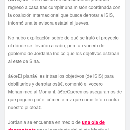
regresó a casa tras cumplir una misión coordinada con
la coalición internacional que busca derrotar a ISIS,
informó una televisora estatal el jueves.
No hubo explicación sobre de qué se trató el proyecto
ni dónde se llevaron a cabo, pero un vocero del
gobierno de Jordania indicó que los objetivos estaban
al este de Siria.
â€œEl planâ€¦ es ir tras los objetivos (de ISIS) para
debilitarlos y derrotarlosâ€, comentó el vocero
Mohammed al Momani. â€œQueremos asegurarnos de
que paguen por el crimen atroz que cometieron contra
nuestro pilotoâ€.
Jordania se encuentra en medio de
una ola de
descontento
por el asesinato del piloto Moath al