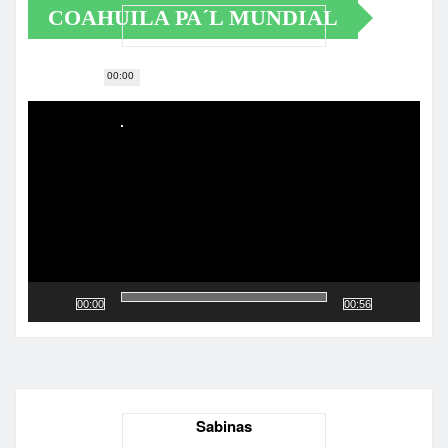
COAHUILA PA´L MUNDIAL
00:00
Reproductor
de
vídeo
00:00
00:56
Sabinas