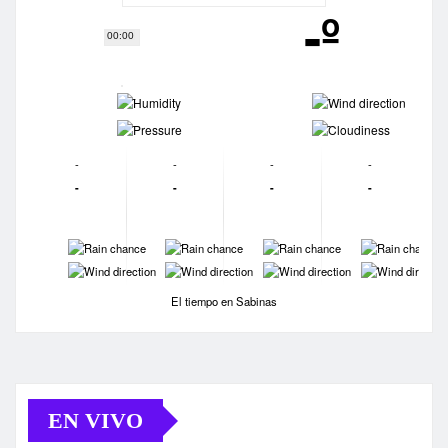
-º
00:00
-
-
-
-
-
-
-
-
-
-
-
-
-
-
-
-
-
-
-
-
El tiempo en Sabinas
EN VIVO