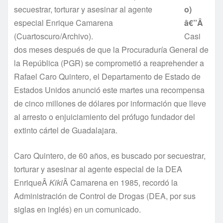
secuestrar, torturar y asesinar al agente
o)
especial Enrique Camarena
â€”Â
(Cuartoscuro/Archivo).
Casi
dos meses después de que la Procuradurí­a General de
la República (PGR) se comprometió a reaprehender a
Rafael Caro Quintero, el Departamento de Estado de
Estados Unidos anunció este martes una recompensa
de cinco millones de dólares por información que lleve
al arresto o enjuiciamiento del prófugo fundador del
extinto cártel de Guadalajara.
Caro Quintero, de 60 años, es buscado por secuestrar,
torturar y asesinar al agente especial de la DEA
EnriqueÂ
Kiki
Â Camarena en 1985, recordó la
Administración de Control de Drogas (DEA, por sus
siglas en inglés) en un comunicado.