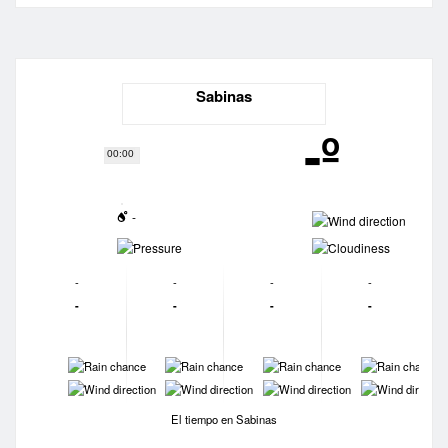
Sabinas
-º
00:00
-
-
-
-
-
-
-
-
-
-
-
-
-
-
-
-
-
-
-
-
El tiempo en Sabinas