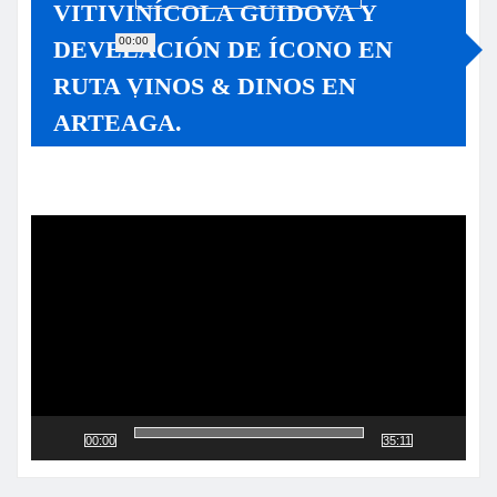
VITIVINÍCOLA GUIDOVA Y
00:00
DEVELACIÓN DE ÍCONO EN
RUTA VINOS & DINOS EN
ARTEAGA.
Reproductor
de
vídeo
00:00
35:11