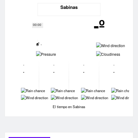
Sabinas
-º
00:00
-
-
-
-
-
-
-
-
-
-
-
-
-
-
-
-
-
-
-
-
El tiempo en Sabinas