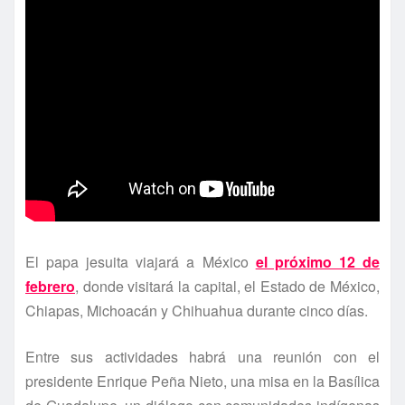
El papa jesuita viajará a México
el próximo 12 de
febrero
, donde visitará la capital, el Estado de México,
Chiapas, Michoacán y Chihuahua durante cinco dí­as.
Entre sus actividades habrá una reunión con el
presidente Enrique Peña Nieto, una misa en la Basí­lica