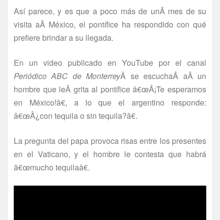
Así­ parece, y es que a poco más de unÂ mes de su
visita aÂ México, el pontí­fice ha respondido con qué
prefiere brindar a su llegada.
En un video publicado en YouTube por el canal
Periódico ABC de Monterrey
Â se escuchaÂ aÂ un
hombre que leÂ grita al pontí­fice â€œÂ¡Te esperamos
en México!â€, a lo que el argentino responde:
â€œÂ¿con tequila o sin tequila?â€.
La pregunta del papa provoca risas entre los presentes
en el Vaticano, y el hombre le contesta que habrá
â€œmucho tequilaâ€.