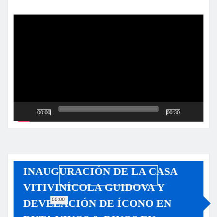
Reproductor
de
vídeo
00:00
00:30
INAUGURACIÓN DE LA CASA
VITIVINÍCOLA GUIDOVA Y
00:00
DEVELACIÓN DE ÍCONO EN