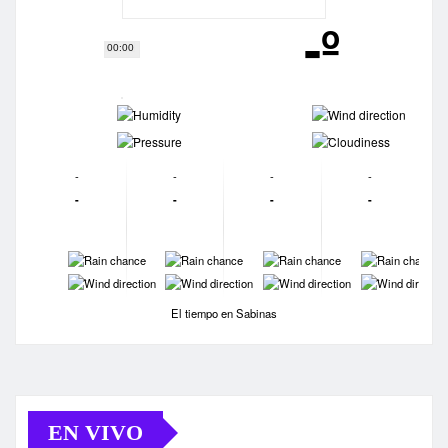
-º
00:00
-
-
-
-
-
-
-
-
-
-
-
-
-
-
-
-
-
-
-
-
El tiempo en Sabinas
EN VIVO