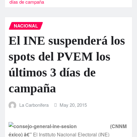
dí­as de campaña
NACIONAL
El INE suspenderá los
spots del PVEM los
últimos 3 dí­as de
campaña
La Carbonifera
May 20, 2015
(CNNM
éxico) â€”
El Instituto Nacional Electoral (INE)