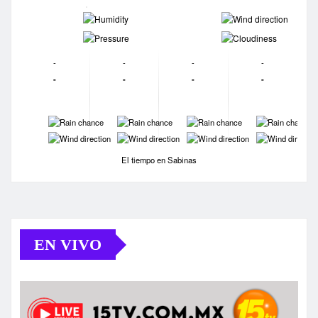
-
-
-
-
-
-
-
-
-
-
-
-
-
-
-
-
-
-
-
-
El tiempo en Sabinas
EN VIVO