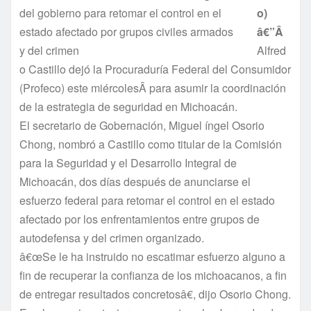
del gobierno para retomar el control en el
o)
estado afectado por grupos civiles armados
â€”Â
y del crimen
Alfred
o Castillo dejó la Procuradurí­a Federal del Consumidor
(Profeco) este miércolesÂ para asumir la coordinación
de la estrategia de seguridad en Michoacán.
El secretario de Gobernación, Miguel íngel Osorio
Chong, nombró a Castillo como titular de la Comisión
para la Seguridad y el Desarrollo Integral de
Michoacán, dos dí­as después de anunciarse el
esfuerzo federal para retomar el control en el estado
afectado por los enfrentamientos entre grupos de
autodefensa y del crimen organizado.
â€œSe le ha instruido no escatimar esfuerzo alguno a
fin de recuperar la confianza de los michoacanos, a fin
de entregar resultados concretosâ€, dijo Osorio Chong.