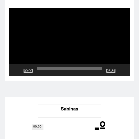
Reproductor
de
vídeo
00:00
25:34
Sabinas
-º
00:00