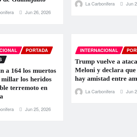
La Carbonifera
Jun 2
onifera
Jun 26, 2026
CIONAL
PORTADA
INTERNACIONAL
POR
S
Trump vuelve a ataca
Meloni y declara que
 a 164 los muertos
hay amistad entre a
 millar los heridos
oble terremoto en
La Carbonifera
Jun 2
a
onifera
Jun 25, 2026