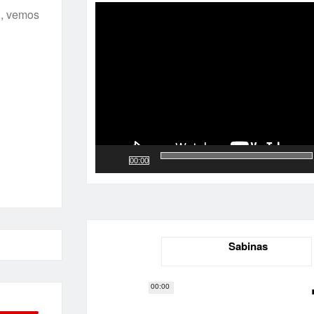
de
l, vemos
vídeo
00:00
Sabinas
00:00