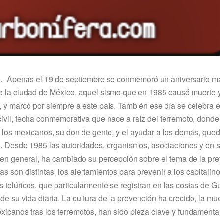
- Apenas el 19 de septiembre se conmemoró un aniversario m
e la ciudad de México, aquel sismo que en 1985 causó muerte 
 y marcó por siempre a este paí­s. También ese dí­a se celebra el
civil, fecha conmemorativa que nace a raí­z del terremoto, donde
 los mexicanos, su don de gente, y el ayudar a los demás, qu
 Desde 1985 las autoridades, organismos, asociaciones y en sí­
n general, ha cambiado su percepción sobre el tema de la pre
as son distintas, los alertamientos para prevenir a los capitalin
 telúricos, que particularmente se registran en las costas de Gu
 de su vida diaria. La cultura de la prevención ha crecido, la mu
xicanos tras los terremotos, han sido pieza clave y fundamenta