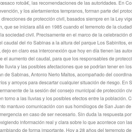
œsaco rotoâ€, las recomendaciones de las autoridades. En Coa
revención, y los alertamientos tempranos, forman parte del proto
 direcciones de protección civil, basados siempre en la Ley vig
ón, que se iniciara allá en 1985 cuando el terremoto de la ciuda
a sociedad civil. Precisamente en el marco de la celebración de
 caudal del rio Sabinas a la altura del parque Los Sabinitos, en 
ejo en claro esa interconexión que hoy en dí­a tienen las auto
e el aumento del caudal, para que los responsables de protecció
e lluvia y las posibles afectaciones que se podrí­an tener en los
uan de Sabinas, Antonio Nerio Maltos, acompañado del coordina
í­os y arroyos para descartar cualquier situación de riesgo. En 
rmanente de la sesión del consejo municipal de protección civi
n torno a las lluvias y los posibles efectos entre la población. 
momento mantuvo comunicación con sus homólogos de San Juan de
emergencia en caso de ser necesario. Sin duda la respuesta por
 exigiendo información real y clara sobre lo que acontece con las
 cambiando de forma importante. Hoy a 28 años del terremoto d