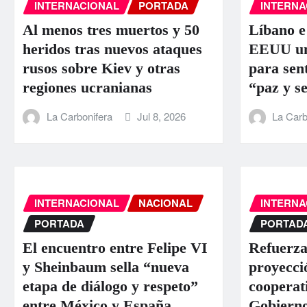
INTERNACIONAL
PORTADA
INTERNA
Al menos tres muertos y 50
Líbano e
heridos tras nuevos ataques
EEUU un
rusos sobre Kiev y otras
para sen
regiones ucranianas
“paz y s
La Carbonifera
Jul 8, 2026
La Carb
INTERNACIONAL
NACIONAL
INTERNA
PORTADA
PORTAD
El encuentro entre Felipe VI
Refuerza
y Sheinbaum sella “nueva
proyecci
etapa de diálogo y respeto”
cooperat
entre México y España
Gobierno