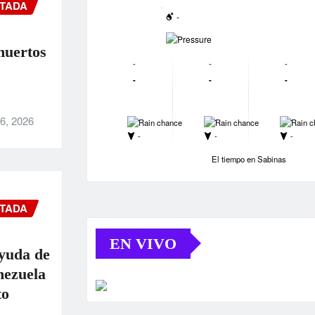
TADA
-
-
muertos
-
-
-
-
-
-
6, 2026
-
-
-
-
-
-
El tiempo en Sabinas
TADA
EN VIVO
yuda de
nezuela
to