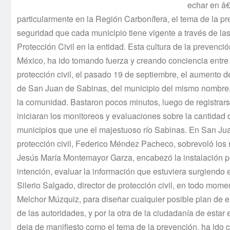
echar en â€
particularmente en la Región Carboní­fera, el tema de la p
seguridad que cada municipio tiene vigente a través de las
Protección Civil en la entidad. Esta cultura de la prevenci
México, ha ido tomando fuerza y creando conciencia entre l
protección civil, el pasado 19 de septiembre, el aumento del
de San Juan de Sabinas, del municipio del mismo nombre, d
la comunidad. Bastaron pocos minutos, luego de registrars
iniciaran los monitoreos y evaluaciones sobre la cantidad d
municipios que une el majestuoso rí­o Sabinas. En San J
protección civil, Federico Méndez Pacheco, sobrevoló los r
Jesús Marí­a Montemayor Garza, encabezó la instalación pe
intención, evaluar la información que estuviera surgiendo e
Silerio Salgado, director de protección civil, en todo 
Melchor Múzquiz, para diseñar cualquier posible plan de 
de las autoridades, y por la otra de la ciudadaní­a de estar
deja de manifiesto como el tema de la prevención, ha ido