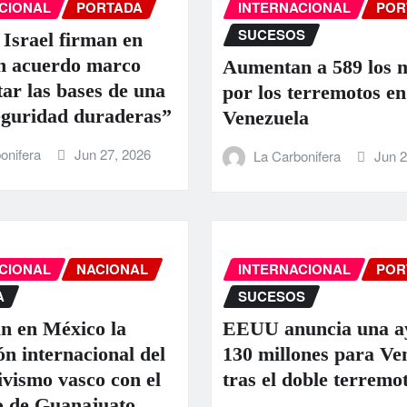
CIONAL
PORTADA
INTERNACIONAL
POR
SUCESOS
 Israel firman en
 acuerdo marco
Aumentan a 589 los 
tar las bases de una
por los terremotos en
eguridad duraderas”
Venezuela
onifera
Jun 27, 2026
La Carbonifera
Jun 2
CIONAL
NACIONAL
INTERNACIONAL
POR
A
SUCESOS
n en México la
EEUU anuncia una a
ón internacional del
130 millones para Ve
ivismo vasco con el
tras el doble terremo
 de Guanajuato