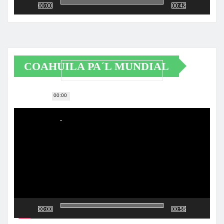
00:00
00:42
COAHUILA PA´L MUNDIAL
00:00
Reproductor
de
vídeo
00:00
00:56