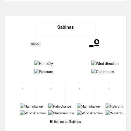
Sabinas
-º
00:00
-
-
-
-
-
-
-
-
-
-
-
-
-
-
-
-
-
-
-
-
El tiempo en Sabinas