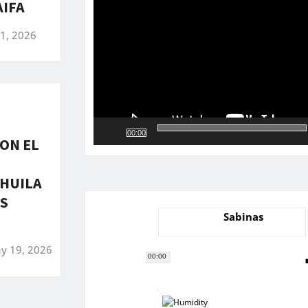
vídeo
AIFA
 1, 2026
00:00
ON EL
O
HUILA
S
Sabinas
y 19, 2026
00:00
-