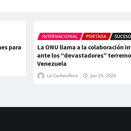
ESOS
INTERNACIONAL
PORTADA
 internacional
Aumentan a 164 los muerto
emotos en
los heridos por el doble 
Venezuela
La Carbonifera
Jun 25, 2