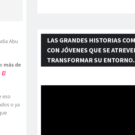
LAS GRANDES HISTORIAS CO
Nadia Abu
CON JÓVENES QUE SE ATREVE
TRANSFORMAR SU ENTORNO.
ce
más de
o
El
Reproductor
de
vídeo
e eso
ados o ya
que