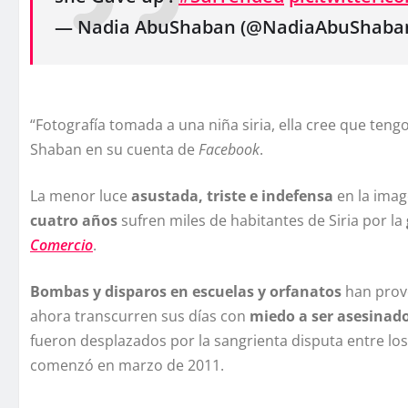
— Nadia AbuShaban (@NadiaAbuShaba
“Fotografí­a tomada a una niña siria, ella cree que ten
Shaban en su cuenta de
Facebook
.
La menor luce
asustada, triste e indefensa
en la imag
cuatro años
sufren miles de habitantes de Siria por la
Comercio
.
Bombas y disparos en escuelas y orfanatos
han provo
ahora transcurren sus dí­as con
miedo a ser asesinado
fueron desplazados por la sangrienta disputa entre lo
comenzó en marzo de 2011.