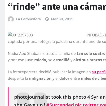
“rinde” ante una cáma
La Carbonifera
Mar 30, 2015
INFOBAE.- 
captada por una fotógrafa palestina durante uno de sus 
Nadia Abu Shaban retrató a la niña de
tan solo cuatro
y por eso tuvo
miedo,
se
arrodilló
y
alzó sus brazos
co
La fotoreportera decidió publicar la imagen en
su perfi
despertó la
indignación
y el
dolor
entre
miles de cib
photojournalist took this photo 4 Syria
she Gave up !
#Surrended
pic.twitter