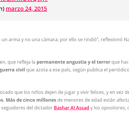
n)
marzo 24, 2015
go un arma y no una cámara; por ello se rindió”, reflexionó 
en, que refleja la
permanente angustia y el terror
que ha
guerra civil
que azota a ese paí­s, según publica el periódic
cado que los niños dejen de jugar y vivir felices, y en vez d
s. Más de cinco millones
de menores de edad están afect
s seguidores del dictador
Bashar Al Assad
y los opositores, 