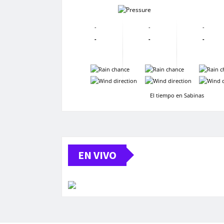
-
-
-
-
-
-
-
-
-
-
-
-
-
El tiempo en Sabinas
EN VIVO