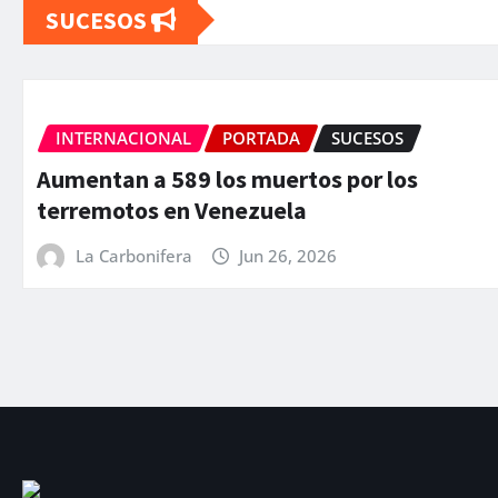
SUCESOS
INTERNACIONAL
PORTADA
SUCESOS
EEUU anuncia una ayuda de 130 mil
Venezuela tras el doble terremoto
La Carbonifera
Jun 25, 2026