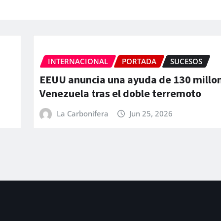
INTERNACIONAL
PORTADA
SUC
lones para
La ONU llama a la colaboración
ante los “devastadores” terr
Venezuela
La Carbonifera
Jun 25, 2026