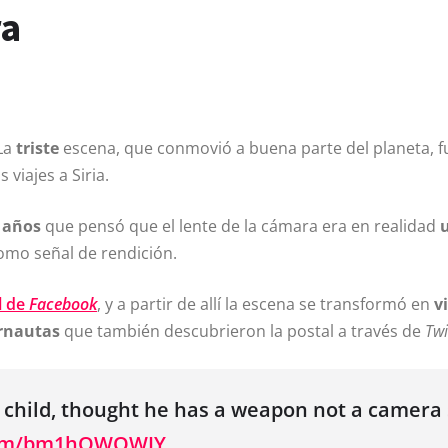
ra
La
triste
escena, que conmovió a buena parte del planeta, f
viajes a Siria.
 años
que pensó que el lente de la cámara era en realidad
mo señal de rendición.
l de
Facebook
, y a partir de allí­ la escena se transformó en
v
ernautas
que también descubrieron la postal a través de
Twi
n child, thought he has a weapon not a camera
.com/bm1hOWQWJY