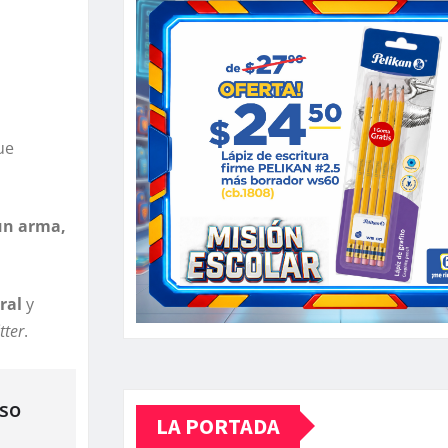
ue
un arma,
iral
y
tter
.
 so
LA PORTADA