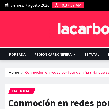
viernes, 7 agosto 2026
10:37:40 AM
PORTADA
REGIÓN CARBONÍFERA
ESTATAL
Home
Conmoción en redes por foto de niña siria que s
NACIONAL
Conmoción en redes por 