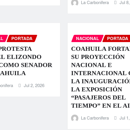
La Carbonifera
Jul 8
AL
PORTADA
NACIONAL
PORTADA
PROTESTA
COAHUILA FORT
EL ELIZONDO
SU PROYECCIÓN
 COMO SENADOR
NACIONAL E
OAHUILA
INTERNACIONAL 
LA INAUGURACIÓ
onifera
Jul 2, 2026
LA EXPOSICIÓN
“PASAJEROS DEL
TIEMPO” EN EL A
La Carbonifera
Jul 1