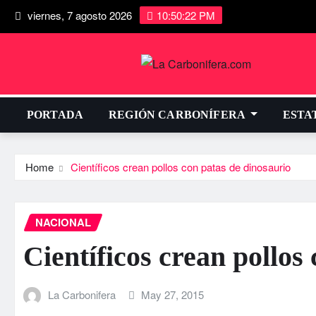
viernes, 7 agosto 2026
10:50:23 PM
PORTADA
REGIÓN CARBONÍFERA
ESTA
Home
Cientí­ficos crean pollos con patas de dinosaurio
NACIONAL
Cientí­ficos crean pollos
La Carbonifera
May 27, 2015