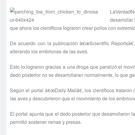
LaVerdadNo
desarrollar
que ahora los cientí­ficos lograron crear pollos con extrem
De acuerdo con la publicación â€œScientific Reportsâ€,
alterando los embriones de las aves.
Esto lo lograron gracias a una droga que paralizó el mov
dedo posterior no se desarrollaran normalmente, lo que g
Según el portal â€œDaily Mailâ€, los cientí­ficos trata
las aves y descubrieron que el movimiento de los embrione
El portal apunta que el dedo posterior que desarrollaron l
permitió sostener ramas y presas.