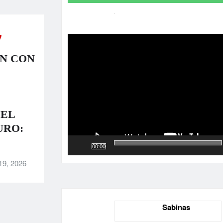
Reproductor
de
vídeo
N CON
 EL
URO:
00:00
19, 2026
Sabinas