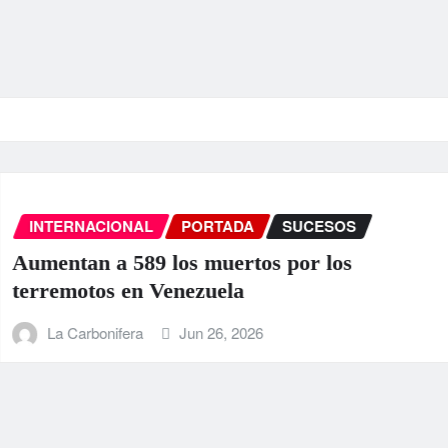
INTERNACIONAL
PORTADA
SUCESO
EEUU anuncia una ayuda de 130 mi
para Venezuela tras el doble terrem
La Carbonifera
Jun 25, 2026