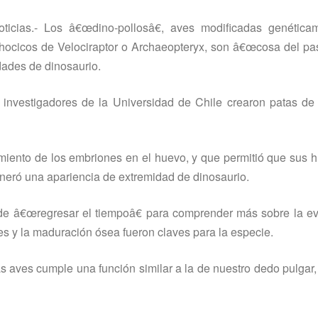
ticias.- Los â€œdino-pollosâ€, aves modificadas genética
 hocicos de Velociraptor o Archaeopteryx, son â€œcosa del pa
idades de dinosaurio.
 investigadores de la Universidad de Chile crearon patas de
imiento de los embriones en el huevo, y que permitió que sus 
eneró una apariencia de extremidad de dinosaurio.
ron de â€œregresar el tiempoâ€ para comprender más sobre la e
s y la maduración ósea fueron claves para la especie.
as aves cumple una función similar a la de nuestro dedo pulgar,