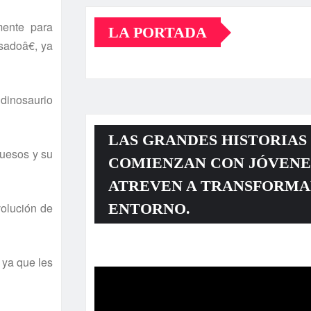
mente para
LA PORTADA
sadoâ€, ya
 dinosaurio
LAS GRANDES HISTORIAS
huesos y su
COMIENZAN CON JÓVENE
ATREVEN A TRANSFORMA
ENTORNO.
volución de
Reproductor
 ya que les
de
vídeo