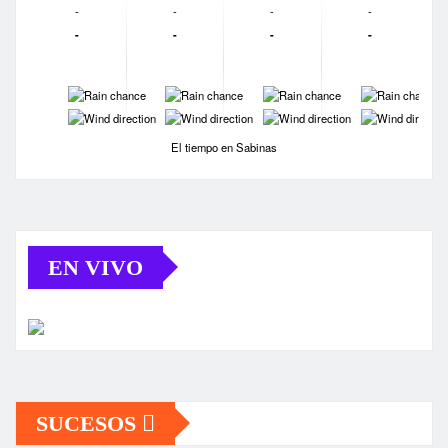
-
-
-
-
-
-
-
-
-
-
-
-
-
-
-
-
El tiempo en Sabinas
EN VIVO
SUCESOS