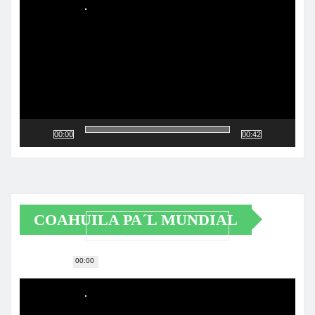
vídeo
00:00
00:42
COAHUILA PA´L MUNDIAL
00:00
Reproductor
de
vídeo