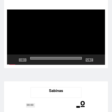
Reproductor
de
vídeo
00:00
25:34
Sabinas
-º
00:00