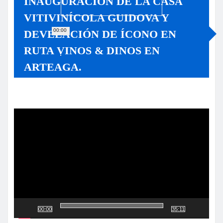
INAUGURACIÓN DE LA CASA
VITIVINÍCOLA GUIDOVA Y
00:00
DEVELACIÓN DE ÍCONO EN
RUTA VINOS & DINOS EN
ARTEAGA.
Reproductor
de
vídeo
00:00
35:11