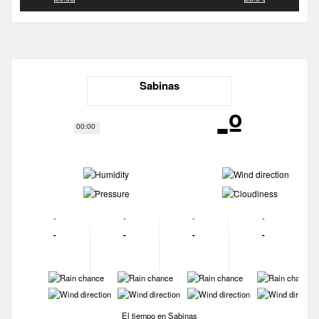
Sabinas
-º
00:00
-
-
-
-
-
-
-
-
-
-
-
-
-
-
-
-
-
-
-
-
El tiempo en Sabinas