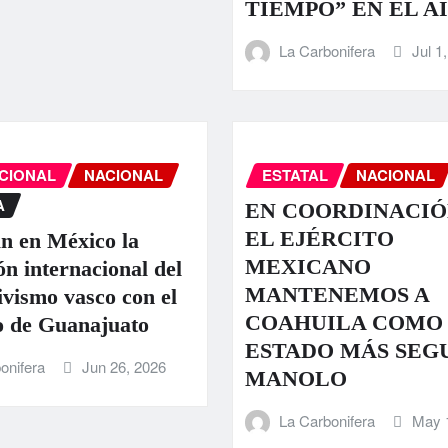
TIEMPO” EN EL A
La Carbonifera
Jul 1
CIONAL
NACIONAL
ESTATAL
NACIONAL
A
EN COORDINACIÓ
EL EJÉRCITO
n en México la
MEXICANO
ón internacional del
MANTENEMOS A
ivismo vasco con el
COAHUILA COMO
 de Guanajuato
ESTADO MÁS SEG
onifera
Jun 26, 2026
MANOLO
La Carbonifera
May 