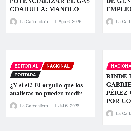
POTENCIALIZAR EL GAS
DE GEN
COAHUILA: MANOLO
EMPLE
La Carbonifera
Ago 6, 2026
La Carb
EDITORIAL
NACIONAL
NACION
PORTADA
RINDE 
GABRI
¿Y si sí? El orgullo que los
PÉREZ
analistas no pueden medir
POR C
La Carbonifera
Jul 6, 2026
La Carb