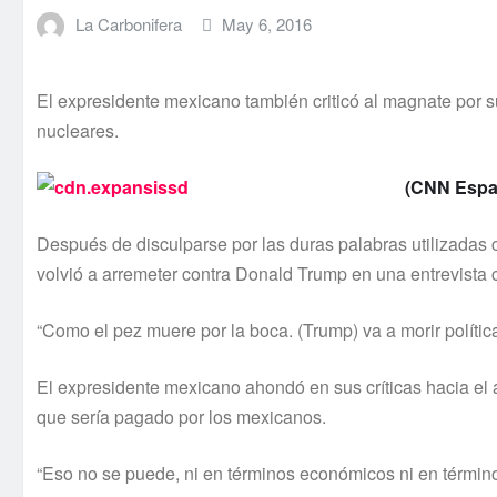
La Carbonifera
May 6, 2016
El expresidente mexicano también criticó al magnate por 
nucleares.
(CNN Espa
Después de disculparse por las duras palabras utilizadas
volvió a arremeter contra Donald Trump en una entrevist
“Como el pez muere por la boca. (Trump) va a morir polí­ti
El expresidente mexicano ahondó en sus crí­ticas hacia el a
que serí­a pagado por los mexicanos.
“Eso no se puede, ni en términos económicos ni en términos