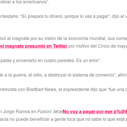
 cobrar a los americanos”.
starle: “Sí­, prepara tu dinero, porque lo vas a pagar”, dijo el v
icó al magnate por su visión de la economí­a mundial, sus come
e
el magnate presumió en Twitter
por motivo del Cinco de may
s patas y encerrarlo en cuatro paredes. Es un error”.
a la guerra, al odio, a destrozar el sistema de comercio”, afir
trevista con Breitbart News, el expresidente dijo que “fue una 
 con Jorge Ramos en
Fusion
: â€œ
No voy a pagar por ese p%@
ocracia no puede beneficiar a gente loca que no sabe lo que est