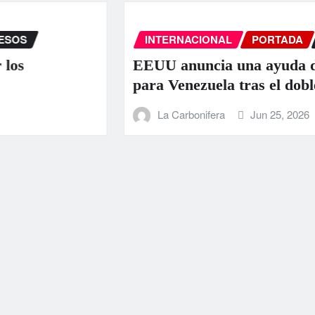
INTERNACIONAL
PORTADA
SUCE
EEUU anuncia una ayuda de 130 
para Venezuela tras el doble terr
La Carbonifera
Jun 25, 2026