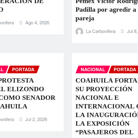
ERACIÓN DE
Pemex Víctor Rodríg
O
Padilla por agredir a
pareja
onifera
Ago 4, 2026
La Carbonifera
Jul 8
AL
PORTADA
NACIONAL
PORTADA
PROTESTA
COAHUILA FORT
EL ELIZONDO
SU PROYECCIÓN
 COMO SENADOR
NACIONAL E
OAHUILA
INTERNACIONAL 
LA INAUGURACIÓ
onifera
Jul 2, 2026
LA EXPOSICIÓN
“PASAJEROS DEL