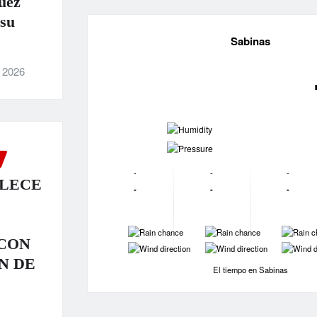
uez
 su
Sabinas
, 2026
-
-
-
-
-
ALECE
-
-
-
-
-
-
CON
-
-
-
N DE
El tiempo en Sabinas