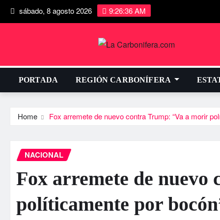
sábado, 8 agosto 2026
9:26:36 AM
PORTADA
REGIÓN CARBONÍFERA
ESTA
Home
Fox arremete de nuevo contra Trump: “Va a morir polí
NACIONAL
Fox arremete de nuevo 
polí­ticamente por bocón