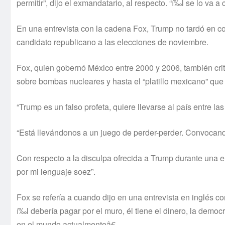
permitir”, dijo el exmandatario, al respecto. “í‰l se lo va a
En una entrevista con la cadena Fox, Trump no tardó en conte
candidato republicano a las elecciones de noviembre.
Fox, quien gobernó México entre 2000 y 2006, también crit
sobre bombas nucleares y hasta el “platillo mexicano” qu
“Trump es un falso profeta, quiere llevarse al paí­s entre la
“Está llevándonos a un juego de perder-perder. Convocando 
Con respecto a la disculpa ofrecida a Trump durante una en
por mi lenguaje soez”.
Fox se referí­a a cuando dijo en una entrevista en inglés
í‰l deberí­a pagar por el muro, él tiene el dinero, la dem
en el mundo actualmenteâ€.