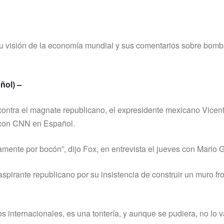
su visión de la economí­a mundial y sus comentarios sobre bom
ñol) –
 contra el magnate republicano, el expresidente mexicano Vicen
a con CNN en Español.
camente por bocón”, dijo Fox, en entrevista el jueves con Mario 
spirante republicano por su insistencia de construir un muro fro
 internacionales, es una tonterí­a, y aunque se pudiera, no lo