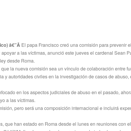
co) â€”Â
El papa Francisco creó una comisión para prevenir e
apoyar a las ví­ctimas, anunció este jueves el cardenal Sean Pa
ey desde Roma.
que la nueva comisión sea un ví­nculo de colaboración entre fu
sia y autoridades civiles en la investigación de casos de abuso, 
enfocado en los aspectos judiciales de abuso en el pasado, ahor
o a las ví­ctimas.
sión, pero será una composición internacional e incluirá exper
, que han estado en Roma desde el lunes en reuniones con e