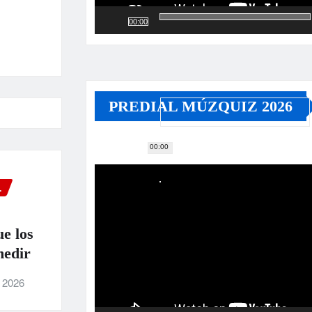
00:00
PREDIAL MÚZQUIZ 2026
00:00
Reproductor
de
L
vídeo
ue los
medir
, 2026