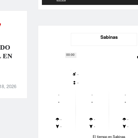
Sabinas
NDO
 EN
00:00
-
-
18, 2026
-
-
-
-
-
-
-
-
-
-
-
-
El tiempo en Sabinas