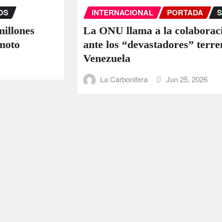
INTERNACIONAL
PORTADA
SUCE
nes
La ONU llama a la colaboración i
ante los “devastadores” terremoto
Venezuela
La Carbonifera
Jun 25, 2026