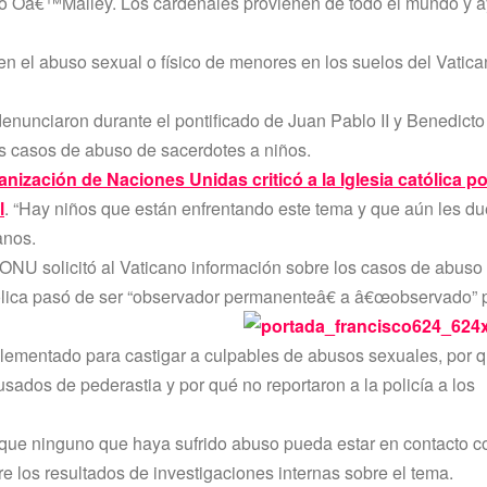
dijo Oâ€™Malley. Los cardenales provienen de todo el mundo y 
 el abuso sexual o fí­sico de menores en los suelos del Vatican
nunciaron durante el pontificado de Juan Pablo II y Benedicto
os casos de abuso de sacerdotes a niños.
anización de Naciones Unidas criticó a la Iglesia católica po
l
. “Hay niños que están enfrentando este tema y que aún les due
anos.
 ONU solicitó al Vaticano información sobre los casos de abuso
atólica pasó de ser “observador permanenteâ€ a â€œobservado” p
plementado para castigar a culpables de abusos sexuales, por 
ados de pederastia y por qué no reportaron a la policí­a a los
 que ninguno que haya sufrido abuso pueda estar en contacto c
re los resultados de investigaciones internas sobre el tema.