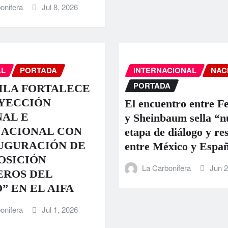
onifera
Jul 8, 2026
AL
PORTADA
INTERNACIONAL
NAC
PORTADA
ILA FORTALECE
OYECCIÓN
El encuentro entre Fe
AL E
y Sheinbaum sella “n
NACIONAL CON
etapa de diálogo y re
UGURACIÓN DE
entre México y Espa
OSICIÓN
La Carbonifera
Jun 2
EROS DEL
” EN EL AIFA
onifera
Jul 1, 2026