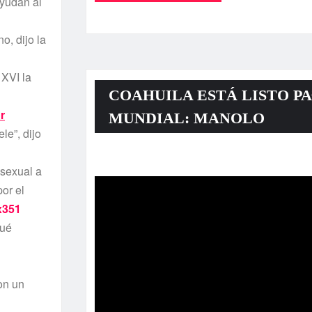
ayudan al
o, dijo la
 XVI la
COAHUILA ESTÁ LISTO PA
r
MUNDIAL: MANOLO
le”, dijo
Reproductor
 sexual a
de
or el
vídeo
qué
on un