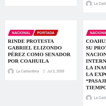
La Carb
NACIONAL
PORTADA
NACION
RINDE PROTESTA
COAHU
GABRIEL ELIZONDO
SU PR
PÉREZ COMO SENADOR
NACION
POR COAHUILA
INTER
LA INA
La Carbonifera
Jul 2, 2026
LA EXP
“PASAJ
TIEMPO
La Carb