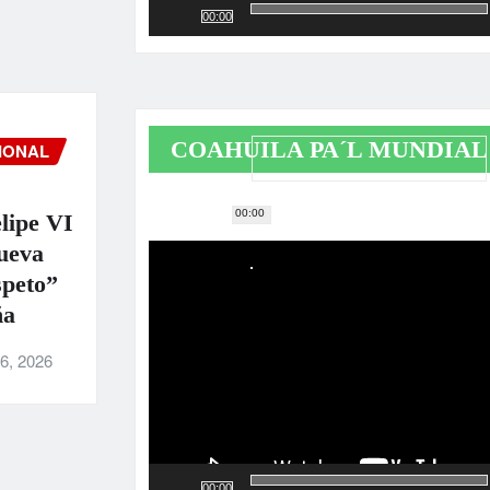
00:00
COAHUILA PA´L MUNDIAL
IONAL
00:00
Reproductor
lipe VI
de
ueva
vídeo
speto”
ña
6, 2026
00:00