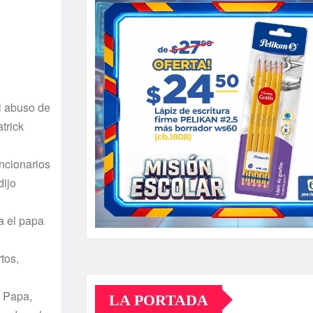
l abuso de
trick
ncionarios
dijo
a el papa
tos,
l Papa,
LA PORTADA