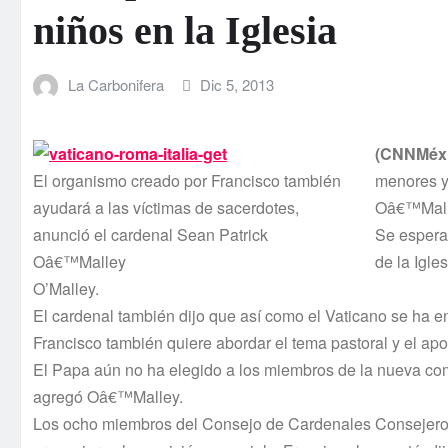
niños en la Iglesia
La Carbonifera
Dic 5, 2013
(CNNMéxi
El organismo creado por Francisco también
menores y 
ayudará a las ví­ctimas de sacerdotes,
Oâ€™Mall
anunció el cardenal Sean Patrick
Se espera 
Oâ€™Malley
de la Igle
O’Malley.
El cardenal también dijo que así­ como el Vaticano se ha 
Francisco también quiere abordar el tema pastoral y el apoy
El Papa aún no ha elegido a los miembros de la nueva comi
agregó Oâ€™Malley.
Los ocho miembros del Consejo de Cardenales Consejeros