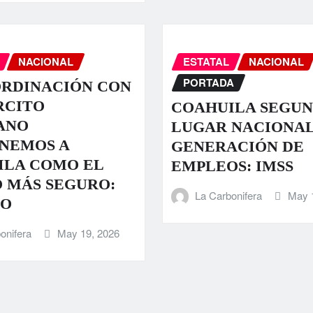
NACIONAL
ESTATAL
NACIONAL
PORTADA
ORDINACIÓN CON
RCITO
COAHUILA SEGU
ANO
LUGAR NACIONAL
NEMOS A
GENERACIÓN DE
ILA COMO EL
EMPLEOS: IMSS
 MÁS SEGURO:
La Carbonifera
May 
O
onifera
May 19, 2026