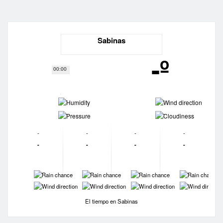
Sabinas
-º
00:00
-
-
-
-
-
-
-
-
-
-
-
-
-
-
-
-
-
-
-
-
El tiempo en Sabinas