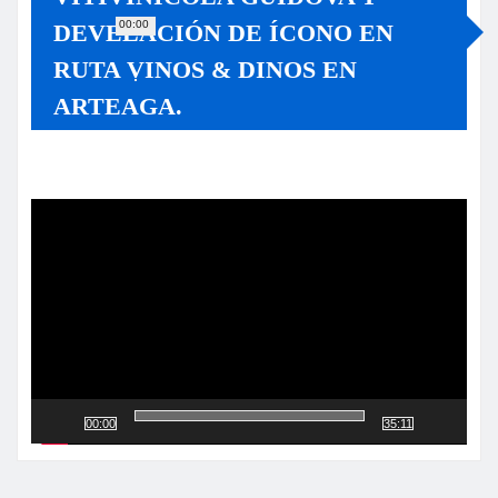
00:00
DEVELACIÓN DE ÍCONO EN
RUTA VINOS & DINOS EN
ARTEAGA.
Reproductor
de
vídeo
00:00
35:11