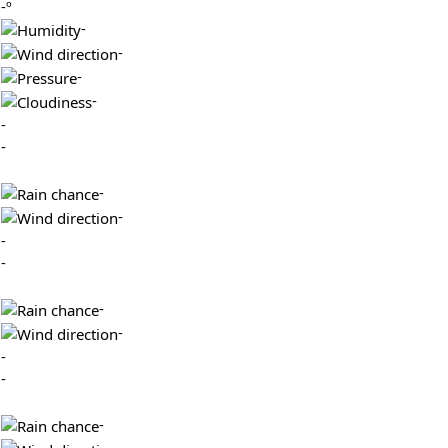
-º
-
-
-
-
-
-
-
-
-
-
-
-
-
-
-
-