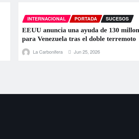
OS
INTERNACIONAL
PORTADA
millones
La ONU llama a la colaborac
emoto
ante los “devastadores” terr
Venezuela
La Carbonifera
Jun 25, 2026