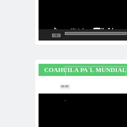
00:00
COAHUILA PA´L MUNDIAL
00:00
Reproductor
de
vídeo