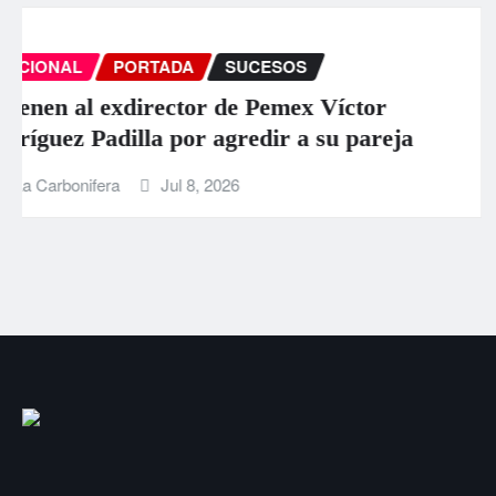
INTERNACIONAL
PORTADA
SUCESOS
Aumentan a 589 los muertos por los
terremotos en Venezuela
La Carbonifera
Jun 26, 2026