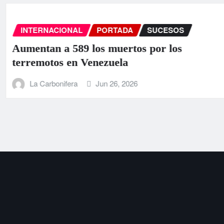
INTERNACIONAL
PORTADA
SUCES
EEUU anuncia una ayuda de 130 
para Venezuela tras el doble terr
La Carbonifera
Jun 25, 2026