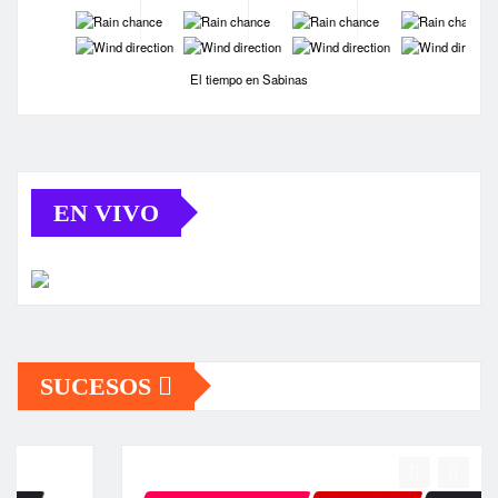
-
-
-
-
-
-
-
-
El tiempo en Sabinas
EN VIVO
SUCESOS