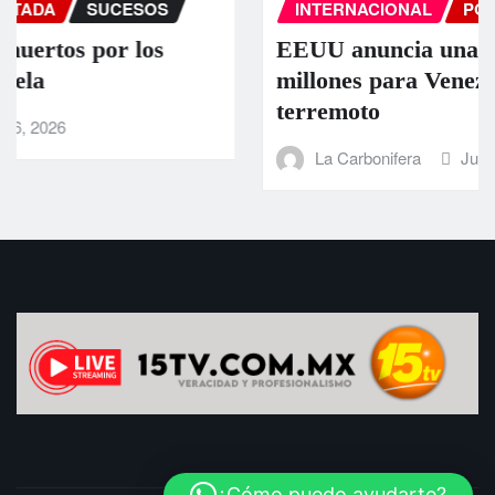
INTERNACIONAL
PORTADA
SUCESOS
EEUU anuncia una ayuda de 130
millones para Venezuela tras el doble
terremoto
La Carbonifera
Jun 25, 2026
¿Cómo puedo ayudarte?