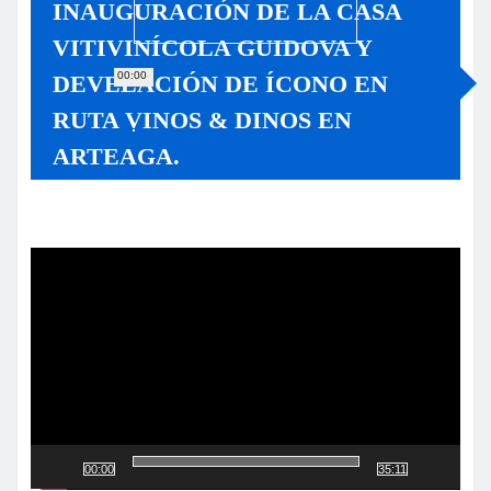
INAUGURACIÓN DE LA CASA
VITIVINÍCOLA GUIDOVA Y
00:00
DEVELACIÓN DE ÍCONO EN
RUTA VINOS & DINOS EN
ARTEAGA.
Reproductor
de
vídeo
00:00
35:11