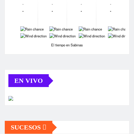
-
-
-
-
-
-
-
-
-
-
-
-
-
-
-
-
El tiempo en Sabinas
EN VIVO
SUCESOS