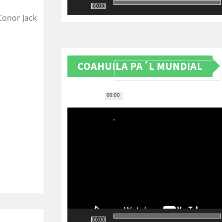
00:00
Conor Jack
COAHUILA PA´L MUNDIAL
00:00
Reproductor
de
vídeo
00:00