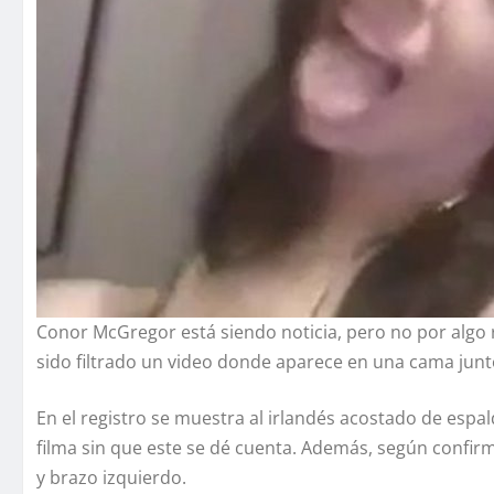
Conor McGregor está siendo noticia, pero no por algo 
sido filtrado un video donde aparece en una cama junt
En el registro se muestra al irlandés acostado de es
filma sin que este se dé cuenta. Además, según confir
y brazo izquierdo.