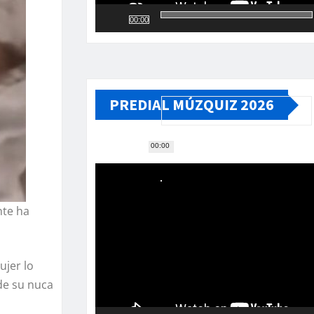
00:00
PREDIAL MÚZQUIZ 2026
00:00
Reproductor
de
vídeo
nte ha
ujer lo
de su nuca