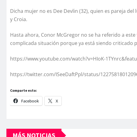
Dicha mujer no es Dee Devlin (32), quien es pareja de
y Croia.
Hasta ahora, Conor McGregor no se ha referido a este 
complicada situación porque ya está siendo criticado p
https://www.youtube.com/watch?v=HIoK-1TYnrc&feat
https://twitter.com/ISeeDaftPpl/status/122758180120
Comparte esto:
Facebook
X
MÁS NOTICIAS