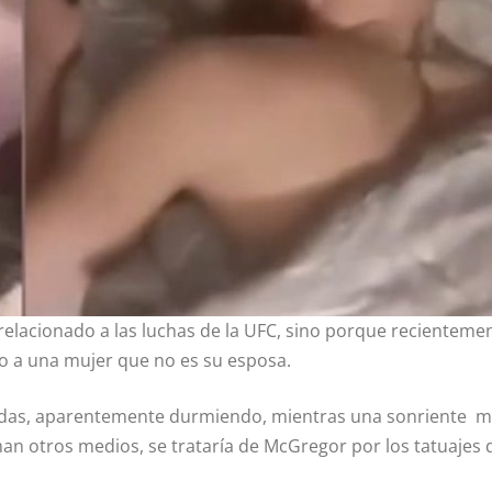
relacionado a las luchas de la UFC, sino porque recienteme
o a una mujer que no es su esposa.
paldas, aparentemente durmiendo, mientras una sonriente m
man otros medios, se trataría de McGregor por los tatuajes 