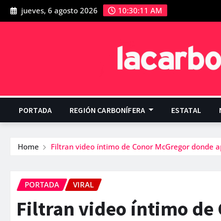
jueves, 6 agosto 2026
10:30:12 AM
PORTADA
REGIÓN CARBONÍFERA
ESTATAL
Home
Filtran video íntimo de Conor McGregor donde a
PORTADA
VIRAL
Filtran video íntimo d