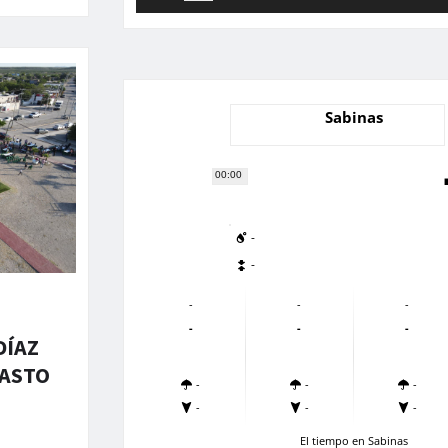
Sabinas
00:00
-
-
-
-
-
-
-
-
DÍAZ
PASTO
-
-
-
-
-
-
El tiempo en Sabinas