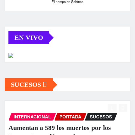
El tiempo en Sabinas
EN VIVO
SUCESOS
ESOS
INTERNACIONAL
PORTADA
SUCE
 los
EEUU anuncia una ayuda de 13