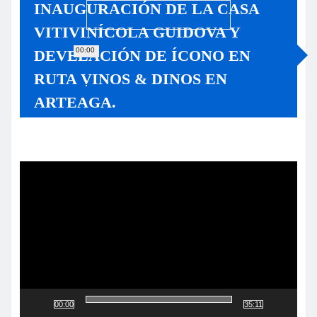
INAUGURACIÓN DE LA CASA
VITIVINÍCOLA GUIDOVA Y
00:00
DEVELACIÓN DE ÍCONO EN
RUTA VINOS & DINOS EN
ARTEAGA.
Reproductor
de
vídeo
00:00
35:11