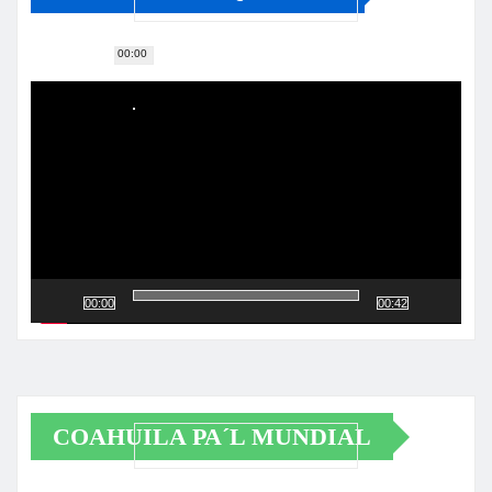
00:00
Reproductor
de
vídeo
00:00
00:42
COAHUILA PA´L MUNDIAL